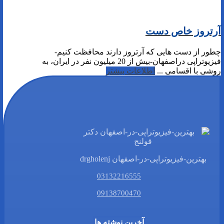
آرتروز خاص دست
چطور از دست هایی که آرتروز دارند محافظت کنیم-
فیزیوتراپی دراصفهان-بیش از 20 میلیون نفر در ایران، به
روشی با اقسامی ...
اطلاعات بیشتر
بهترین-فیزیوتراپی-در-اصفهان drgholenj
03132216555
09138700470
آخرین نوشته ها