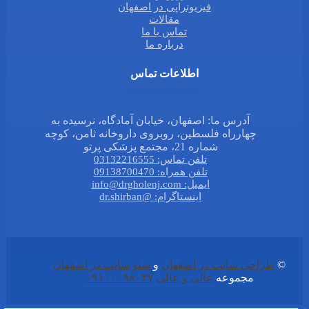
فیزیوتراپی در اصفهان
مقالات
تماس با ما
درباره ما
اطلاعات تماس
آدرس ما: اصفهان، خیابان آمادگاه، نرسیده به
چهارراه فلسطین، روبروی داروخانه ثامن، کوچه
شماره 21، مجتمع پزشکی پرتو
تلفن تماس: 03132216555
تلفن همراه: 09138700470
ایمیل: info@drgholenj.com
اینستاگرام: @dr.shirban
©
طراحی سایت در اصفهان
و
سئو سایت در اصفهان
مجموعه
عالی و عالی
۰۹۱۰۰۰۹۸۰۳۷