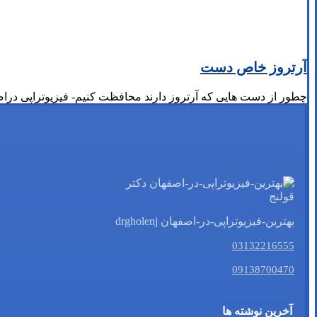
آرتروز خاص دست
چطور از دست هایی که آرتروز دارند محافظت کنیم- فیزیوتراپی دراصفهان-بیش از 20 میلیون نفر در ایران، 
بهترین-فیزیوتراپی-در-اصفهان drgholenj
03132216555
09138700470
آخرین نوشته ها