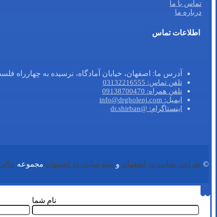
تماس با ما
درباره ما
اطلاعات تماس
آدرس ما: اصفهان، خیابان آمادگاه، نرسیده به چهارراه فلسطین، روبروی
تلفن تماس: 03132216555
تلفن همراه: 09138700470
ایمیل: info@drgholenj.com
اینستاگرام: @dr.shirban
©
طراحی سایت در اصفهان
و
سئو سایت در اصفهان
مجموعه
عالی 
نام شما