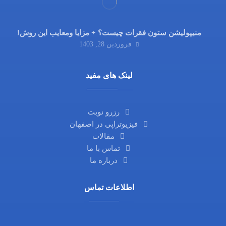
منیپولیشن ستون فقرات چیست؟ + مزایا ومعایب این روش!
فروردین 28, 1403
لینک های مفید
رزرو نوبت
فیزیوتراپی در اصفهان
مقالات
تماس با ما
درباره ما
اطلاعات تماس
آدرس ما: اصفهان، خیابان آمادگاه، نرسیده به چهارراه