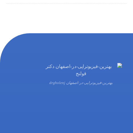
بهترین-فیزیوتراپی-در-اصفهان drgholenj
03132216555
09138700470