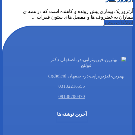
آرتزور یک بیماری پیش رونده و کاهنده است که در همه ی
بیماران به غضروف ها و مفصل های ستون فقرات ...
اطلاعات بیشتر
بهترین-فیزیوتراپی-در-اصفهان drgholenj
03132216555
09138700470
آخرین نوشته ها