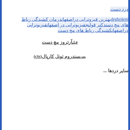
درد دست
drgholenj
بهترین فیزوتراپی دراصفهان
درمان کشیدگی رباط
های مچ دست
دکتر قولنج
فیزیوتراپی در اصفهان
فیزیوتراپی
دراصفهان
کشیدگی رباط های مچ دست
آرتروز مچ دست
قبلی
سندروم تونل کارپال(cts)
بعدی
سایر دردها ...