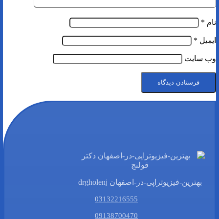
نام
*
ایمیل
*
وب‌ سایت
بهترین-فیزیوتراپی-در-اصفهان drgholenj
03132216555
09138700470