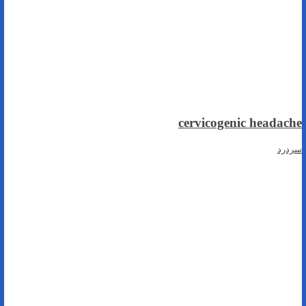
cervicogenic headache
سردرد