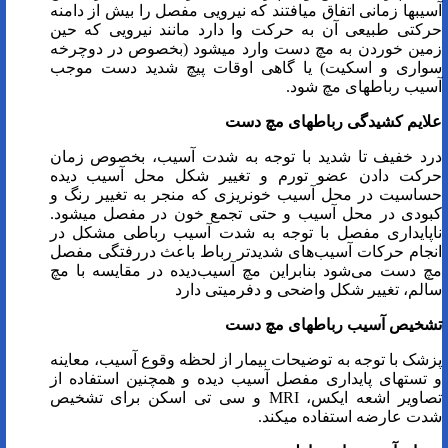
آسیب­ها زمانی اتفاق می­افتند که نیرویی مفصل را بیش از دامنه
حرکتی طبیعی آن به حرکت وا دارد مانند نیرویی که حین
زمین خوردن به مچ دست وارد می­شود (بخصوص در دوچرخه
سواری و اسکیت) یا گاهی اوقات پیچ شدید دست موجب
آسیب رباط­های مچ شود.
علایم کشیدگی رباط­های مچ دست
درد خفیف تا شدید با توجه به شدت آسیب، بخصوص زمان
حرکت دادن عضو تورم و تغییر شکل محل آسیب دیده
حساسیت در محل آسیب خونریزی که منجر به تغییر رنگ و
کبودی در محل آسیب و حتی تجمع خون در مفصل می­شود.
ناپایداری مفصل با توجه به شدت آسیب رباطی مشکل در
انجام حرکات آسیب‌های شدید‌تر رباط باعث دررفتگی مفصل
مچ دست می‌شود بنابراین مچ آسیب‌دیده در مقایسه با مچ
سالم، تغییر شکل واضحی و دفرمیتی دارد
تشخیص آسیب رباط­های مچ دست
پزشک با توجه به توضیحات بیمار از لحظه وقوع آسیب، معاینه
و تست­های پایداری مفصل آسیب دیده و همچنین استفاده از
تصاویر اشعه ایکس، MRI و سی تی اسکن برای تشخیص
شدت عارضه استفاده می­کند.