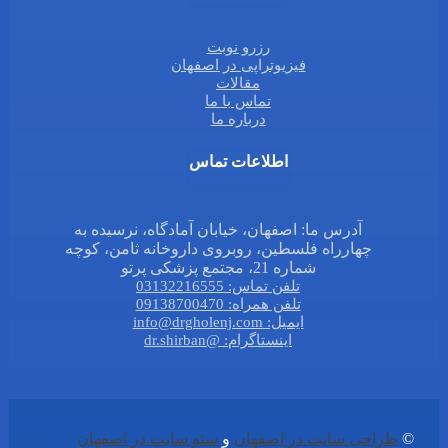
رزرو نوبت
فیزیوتراپی در اصفهان
مقالات
تماس با ما
درباره ما
اطلاعات تماس
آدرس ما: اصفهان، خیابان آمادگاه، نرسیده به
چهارراه فلسطین، روبروی داروخانه ثامن، کوچه
شماره 21، مجتمع پزشکی پرتو
تلفن تماس: 03132216555
تلفن همراه: 09138700470
ایمیل: info@drgholenj.com
اینستاگرام: @dr.shirban
©
طراحی سایت در اصفهان
و
سئو سایت در اصفهان