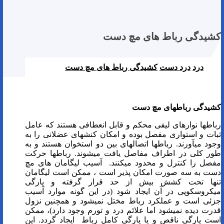
کشیدگی رباط های مچ دست
درد
درد دست
کشیدگی رباط های مچ دست
فیزیوتراپی دراصفهان | درمان کشیدگی رباط های مچ دست
کشیدگی رباط­های مچ دست
رباط­ها نوارهای لیفی محکم و قابل انعطافی هستند که عامل
ثبات و استواری مفصل بوده و امکان کنش­های عضلانی را به
وجود می­آورند. رباط­ها اتصال­های بین دو استخوان هستند و به
طور کلی در اطراف مفاصل یافت می­شوند. رباط­ها حرکت
مفصل را کنترل و محدود می­کنند. آسیب لیگامان های مچ
دست به سه صورت امکان پذیر است ، ممکن است لیگامان
تنها تحت کشش بیش از حد قرار گرفته و پارگی
میکروسکوپی در آن ایجاد شود (در این گونه موارد آسیب
جزئی است و عملکرد رباط مختل نمی­شود و همچنین نزول
قدرت دیده نمی­شود اما علائم درد و تورم وجود دارد)، ممکن
است پارگی ناقص و یا پارگی کامل رباط ایجاد گردد. این