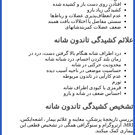
افتادن روی دست باز و کشیده شده
کشیدگی زیاد بازو
عدم انعطاف‌پذیری عضلات و رباط‌ها
سستی مفاصل یا اختلالات بافت همبند
ضعف عضلات کمربندشانه­ای
علائم کشیدگی تاندون شانه
درد اطراف شانه هنگام بالا گرفتن دست، درد در
زمان بلند کردن اجسام، درد شبانه شانه
محدودیت حرکتی در شانه
حساسیت موضعی در ناحیه آسیب دیده
عدم کارآیی در تاندون مربوطه
تورم
قرمزی یا کبودی اطراف شانه
احساس ضعف در شانه و بازو
تشخیص کشیدگی تاندون شانه
بررسی تاریخچۀ پزشکی، معاینه و علائم بیمار ، اشعه‌ایکس،
MRI، آرتروگرام و سنوگرافی همگی در تشخیص قطعی این
بیماری کمک می­کنند.