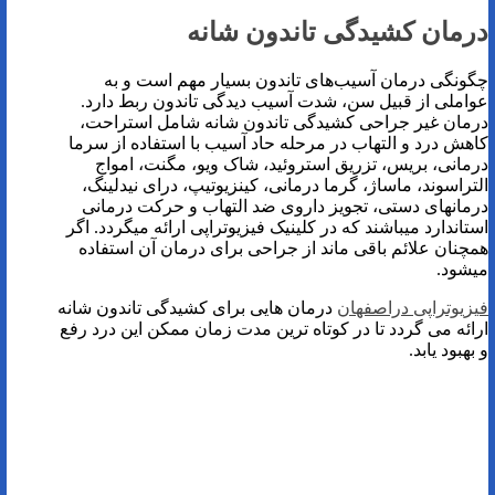
درمان کشیدگی تاندون شانه
چگونگی درمان آسیب‌های تاندون بسیار مهم است و به
عواملی از قبیل سن، شدت آسیب دیدگی تاندون ربط دارد.
درمان غیر جراحی کشیدگی تاندون شانه شامل استراحت،
کاهش درد و التهاب در مرحله حاد آسیب با استفاده از سرما
درمانی، بریس، تزریق استروئید، شاک ویو، مگنت، امواج
التراسوند، ماساژ، گرما درمانی، کینزیوتیپ، درای نیدلینگ،
درمان­های دستی، تجویز داروی ضد التهاب و حرکت درمانی
استاندارد می­باشند که در کلینیک فیزیوتراپی ارائه می­گردد. اگر
همچنان علائم باقی ماند از جراحی برای درمان آن استفاده
می­شود.
فیزیوتراپی دراصفهان
درمان هایی برای کشیدگی تاندون شانه
ارائه می گردد تا در کوتاه ترین مدت زمان ممکن این درد رفع
و بهبود یابد.