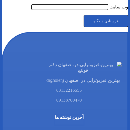
وب‌ سایت
بهترین-فیزیوتراپی-در-اصفهان drgholenj
03132216555
09138700470
آخرین نوشته ها