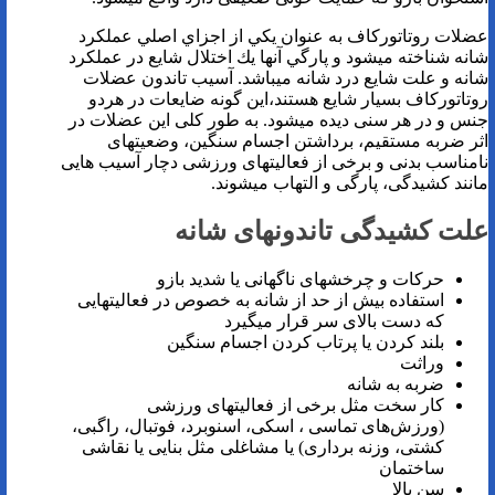
عضلات روتاتوركاف به عنوان يكي از اجزاي اصلي عملكرد
شانه شناخته ميشود و پارگي آنها يك اختلال شايع در عملكرد
شانه و علت شايع درد شانه ميباشد. آسیب تاندون عضلات
روتاتورکاف بسیار شایع هستند،این گونه ضایعات در هردو
جنس و در هر سنی دیده می­شود. به طور کلی این عضلات در
اثر ضربه مستقیم، برداشتن اجسام سنگین، وضعیت­های
نامناسب بدنی و برخی از فعالیت­های ورزشی دچار آسیب هایی
مانند کشیدگی، پارگی و التهاب می­شوند.
علت کشیدگی­ تاندون­های شانه
حرکات و چرخش­های ناگهانی یا شدید بازو
استفاده بیش از حد از شانه به خصوص در فعالیت­هایی
که دست بالای سر قرار می­گیرد
بلند کردن یا پرتاب کردن اجسام سنگین
وراثت
ضربه به شانه
کار سخت مثل برخی از فعالیت­های ورزشی
(ورزش‌های تماسی ، اسکی، اسنوبرد، فوتبال، راگبی،
کشتی، وزنه برداری) یا مشاغلی مثل بنایی یا نقاشی
ساختمان
سن بالا