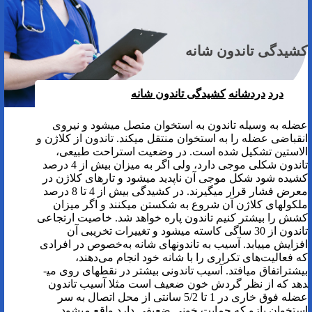
کشیدگی تاندون شانه
درد
دردشانه
کشیدگی تاندون شانه
عضله به وسیله تاندون به استخوان متصل می­شود و نیروی
انقباضی عضله را به استخوان منتقل می­کند. تاندون از کلاژن و
الاستین تشکیل شده است. در وضعیت استراحت طبیعی،
تاندون شکلی موجی دارد، ولی اگر به میزان بیش از 4 درصد
کشیده شود شکل موجی آن ناپدید می­شود و تارهای کلاژن در
معرض فشار قرار می­گیرند. در کشیدگی بیش از 4 تا 8 درصد
ملکول­های کلاژن آن شروع به شکستن می­کنند و اگر میزان
کشش را بیشتر کنیم تاندون پاره خواهد شد. خاصیت ارتجاعی
تاندون از 30 ساگی کاسته می­شود و تغییرات تخریبی آن
افزایش می­یابد. آسیب به تاندون­های شانه به‌خصوص در افرادی
که فعالیت‌های تکراری را با شانه خود انجام می‌دهند،
بیشتراتفاق می­افتد. آسیب تاندونی بیشتر در نقطه­ای روی می­
دهد که از نظر گردش خون ضعیف است مثلا آسیب تاندون
عضله فوق خاری در 1 تا 5/2 سانتی از محل اتصال به سر
استخوان بازو که حمایت خونی ضعیفی دارد واقع می­شود.