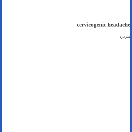
cervicogenic headache
سردرد