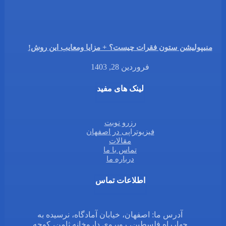
منیپولیشن ستون فقرات چیست؟ + مزایا ومعایب این روش!
فروردین 28, 1403
لینک های مفید
رزرو نوبت
فیزیوتراپی در اصفهان
مقالات
تماس با ما
درباره ما
اطلاعات تماس
آدرس ما: اصفهان، خیابان آمادگاه، نرسیده به
چهارراه فلسطین، روبروی داروخانه ثامن، کوچه