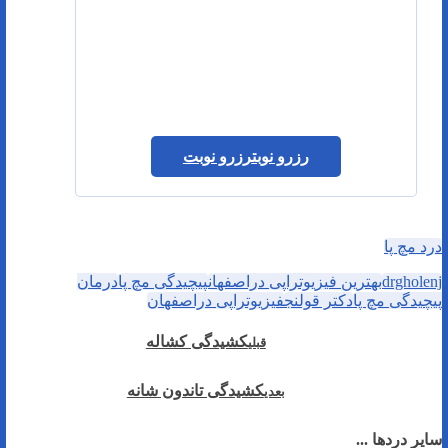
رزرو نوبت
رزرو نوبت
درد مچ پا
drgholenj
بهترین فیزیوتراپی دراصفهان
پیچیدگی مچ پا
درمان
پیچیدگی مچ پا
دکتر قولنج
فیزیوتراپی دراصفهان
کشیدگی کشاله
قبلی
کشیدگی تاندون شانه
بعدی
سایر دردها ...