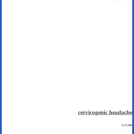
cervicogenic headache
سردرد