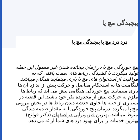
پیچیدگی مچ پا
درد
درد مچ پا
پیچیدگی مچ پا
فیزیوتراپی دراصفهان | پیچیدگی مچ پا
پیچ خوردگی مچ پا در زمان پیچانده شدن غیر معمول این خطه
تولید میگردد. با کشیدگی رباط های سفت بافتی که به
مراقبت از استخوان های مچ پا یاری مینمایند همگام میباشد.
لیگامنت ها به استحکام مفاصل و حرکت پیش از اندازه آن ها
یاری مینمایند. پیچ خوردگی هنگامی پیش می آید که رباط ها
ملزم به حرکت پیش از محدوده بکر خود باشند. این قضیه در
بسیاری از جنبه ها حاوی خدشه دیدن رباط ها در بخش بیرونی
مچ پا میگردد. درمان پیچ خوردگی پا به مقدار صدمه دیدگی
منوط میباشد. بهترین
فیزیوتراپی دراصفهان
(دکتر قولنج)
بهترین خدمات را برای بهبود درد های شما ارائه می دهد.