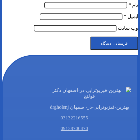
نام
*
ایمیل
*
وب‌ سایت
بهترین-فیزیوتراپی-در-اصفهان drgholenj
03132216555
09138700470