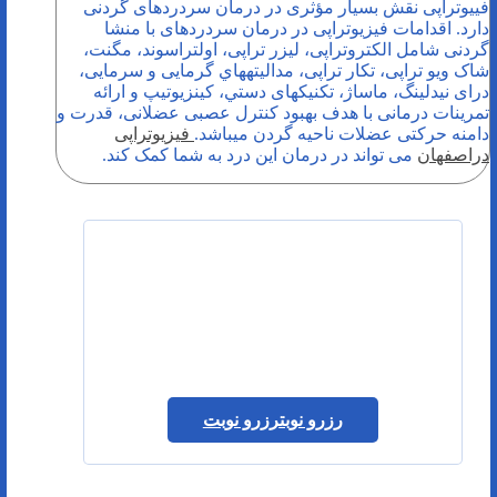
فییوتراپی نقش بسیار مؤثری در درمان سردردهای گردنی
دارد. اقدامات فیزیوتراپی در درمان سردردهای با منشا
گردنی شامل الکتروتراپی، ليزر تراپی، اولتراسوند، مگنت،
شاک ویو تراپی، تکار تراپی، مداليته­هاي گرمايی و سرمايی،
درای نیدلینگ، ماساژ، تکنیک­های دستي، کینزیوتیپ و ارائه
تمرینات درمانی با هدف بهبود کنترل عصبی عضلانی، قدرت و
دامنه حرکتی عضلات ناحیه گردن می­باشد.
فیزیوتراپی
دراصفهان
می تواند در درمان این درد به شما کمک کند.
رزرو نوبت
رزرو نوبت