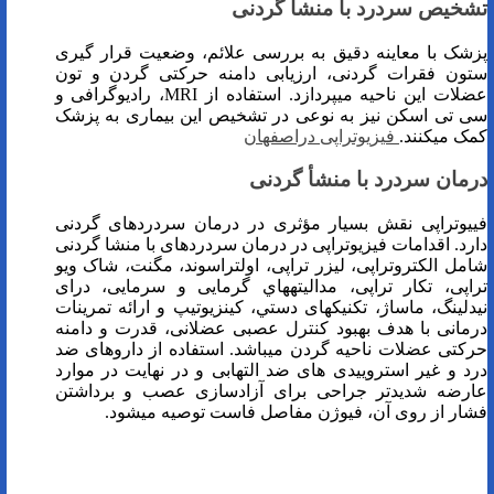
تشخیص سردرد با منشأ گردنی
پزشک با معاینه دقیق به بررسی علائم، وضعیت قرار گیری
ستون فقرات گردنی، ارزیابی دامنه حرکتی گردن و تون
عضلات این ناحیه می­پردازد. استفاده از MRI، رادیوگرافی و
سی تی اسکن نیز به نوعی در تشخیص این بیماری به پزشک
کمک می­کنند.
فیزیوتراپی دراصفهان
درمان سردرد با منشأ گردنی
فییوتراپی نقش بسیار مؤثری در درمان سردردهای گردنی
دارد. اقدامات فیزیوتراپی در درمان سردردهای با منشا گردنی
شامل الکتروتراپی، ليزر تراپی، اولتراسوند، مگنت، شاک ویو
تراپی، تکار تراپی، مداليته­هاي گرمايی و سرمايی، درای
نیدلینگ، ماساژ، تکنیک­های دستي، کینزیوتیپ و ارائه تمرینات
درمانی با هدف بهبود کنترل عصبی عضلانی، قدرت و دامنه
حرکتی عضلات ناحیه گردن می­باشد. استفاده از داروهای ضد
درد و غیر استروییدی های ضد التهابی و در نهایت در موارد
عارضه شدیدتر جراحی برای آزادسازی عصب و برداشتن
فشار از روی آن، فیوژن مفاصل فاست توصیه می­شود.