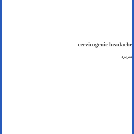
cervicogenic headache
سردرد