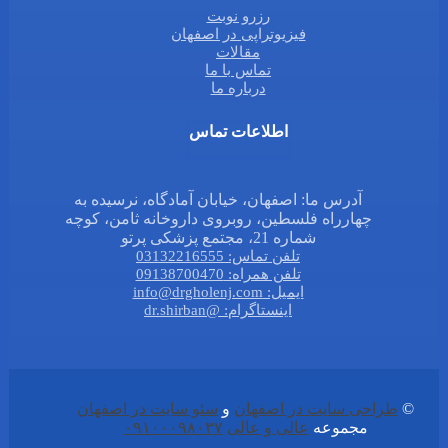
رزرو نوبت
فیزیوتراپی در اصفهان
مقالات
تماس با ما
درباره ما
اطلاعات تماس
آدرس ما: اصفهان، خیابان آمادگاه، نرسیده به
چهارراه فلسطین، روبروی داروخانه ثامن، کوچه
شماره 21، مجتمع پزشکی پرتو
تلفن تماس: 03132216555
تلفن همراه: 09138700470
ایمیل: info@drgholenj.com
اینستاگرام: @dr.shirban
©
طراحی سایت در اصفهان
و
سئو سایت در اصفهان
مجموعه
عالی و عالی
۰۹۱۰۰۰۹۸۰۳۷