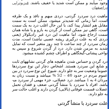
وجود می­آیند و ممکن است شدید یا خفیف باشند.
فیزیوتراپی
دراصفهان
ماهیت درد سردرد گردنی، دردی مبهم و نافذ و یک طرفه
است، اما زمانی که شدیدتر می­شود، ممکن است به سمت
مقابل هم انتشار پیدا کند، با این حال اغلب درد به یک سمت
است، گاهی نیز ممکن است از گردن به بازو و یا شانه همان
سمت ارجاع شود، اما ماهیت این درد غیر رادیکولار (یعنی
دردی که یه علت درگیری ریشه عصبی نباشد) است، مدت
زمان سردرد از چند ساعت تا چند روز متغیر است که تمایل
شدید به مزمن شدن دارد. درد از گردن شروع و سپس به
نواحی پیشانی-گیجگاهی و اطراف چشم کشیده می­شود.
درد گردن و حساس شدن ماهیچه های گردنی نشانه­های ثابت
و شایع این سردرد هستند. اشخاص دچار این نوع سردردها
عموما وضعیت سر به جلو دارند. شیوع این نوع سردرد در بین
عموم مردم در حدود 4/0 – 5/2 % می­باشد و نسبت زنان به
مردان 4 به 1 می­باشد. درد عضلانی، جزء مهمی از سردرد می­
باشد. افراد با سردرد با منشأ گردنی ضعف و فقدان تحمل
عضلات قسمت فوقانی (بالایی) گردن دارند و اغلب حالت سر
به جلو دارند.
علت سردرد با منشأ گردنی