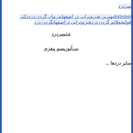
سردرد
drgholenj
بهترین فیزیوتراپی در اصفهان
درمان گردن درد
دکتر
قولنج
علائم گردن درد
فیزیوتراپی دراصفهان
گردن درد
سردرد
قبلی
آنوریسم مغزی
بعدی
سایر دردها ...