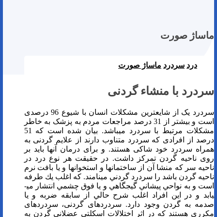
ماساژ صورت
درد
سردرد
ماساژ صورت
سردرد با منشاء گردنی
سردرد یک از شایعترین مشکلات انسان با شیوع 96 درصدی
است و بیشتر از 31 درصد مراجعات مردم به پزشک به خاطر
مشکلات مرتبط با سردرد می­باشد. بیان شده است که 51
درصد از افرادی که سردرد متناوب دارند از علایم گردنی به
همراه سردرد خود شاکی هستند. و برای درمان آنها باید بر
روی ناحیه گردن تمرکز داشت. در حقيقت هر نوع درد در
ناحيه سر كه منشا آن از ساختمان­ها و استخوان­ها و يا بافت نرم
ناحيه گردن باشد را سردرد گردني مي­نامند. كه اغلب يك طرفه
است و به نواحي پيشاني گيجگاهي و يا فوق چشمي انتشار مي­
يابد و در اين افراد اغلب شرح حالي از سابقه ضربه و يا
صدمه­ به­ گردن وجود دارد. سردردهای گردنی، سردردهای
مکرری هستند که در اثر اختلالات اسکلتی عضلانی گردن به