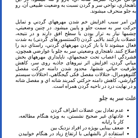
ناهنجاري، نواحي سر و گردن نسبت به وضعیت طبیعی آن، رو
به جلو منحرف مي­شوند.
اين امر سبب افزايش خم شدن مهره­هاي گردني و تمايل
حركت سر به سمت جلو و پايين مي­شود. در چنين وضعيتي،
چشم­ها نياز به تراز بودن با سطح افق دارند و در نتيجه،
عضلات بازکنند بالایی گردن (اکستنسورهای گردنی) به شدت
فعال مي­شوند تا با باز کردن مهره­هاي گردني، راستاي ديد را
اصلاح كنند. ناهنجاري وضعيتي سر به جلو با عوارضي همچون،
فشردگي اعصاب تحت جمجمه­اي، ناپايداري مهره­هاي بخش
مياني گردن، افزایش اثر نیروهای جاذبه روی سر، كاهش
ظرفيت حياتي شش­ها، محدود شدن دامنه حركت مفصل
گلنوهومرال، ختلالات مفصل فکی گيجگاهي، اختلالات سيستم
گوارشي، كاهش دامنه حركتي كمربند شانه اي و مفصل شانه
و در نهایت درد در ناحیه گردن همراه است.
علت سر به جلو
عدم تعادل بين عضلات اطراف گردن
عادت­های غیر صحیح نشستن، به ویژه هنگام مطالعه،
کار با رایانه
ضعف بینایی بویژه در افراد نزدیک بین
استفاده از بالش­هایی با ارتفاع زیاد در هنگام خوابیدن