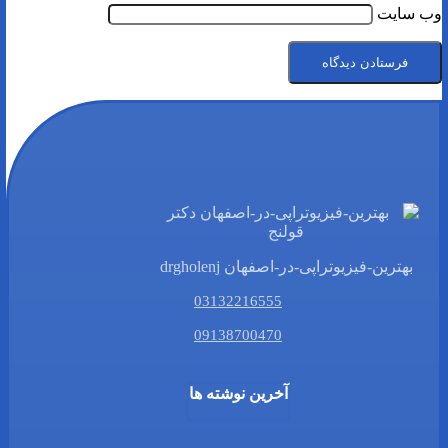
وب‌ سایت
بهترین-فیزیوتراپی-در-اصفهان drgholenj
03132216555
09138700470
آخرین نوشته ها