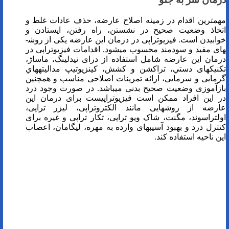
مهمترین اقدام در زمینه اصلاح عارضه، حذف عادات غلط و
اتخاذ وضعیت صحیح در نشستن، راه رفتن، ایستادن و
خوابیدن است. فیزیوتراپی در درمان این عارضه یکی از روش­­
های مفید و سودمند محسوب می­شود. اقدامات فیزیوتراپی در
درمان این عارضه شامل استفاده از درای نیدلینگ، ماساژ،
تکنیک­های دستي، تراکشن و کشش، کینزیوتیپ مداليته­هاي
گرمايی و سرمايی، ارائه تمرینات اصلاحی مناسب و همچنین
بازآموزی وضعیت صحیح بدنی می­باشد. در صورت وجود درد
در این افراد ممکن است فیزیوتراپیست برای درمان این
عارضه از روش­هایی مانند الکتروتراپی، ليزر تراپی،
اولتراسوند، مگنت، شاک ویو تراپی، تکار تراپی و غیره برای
کنترل درد و بهبود آسیب­های وارده به مهره، لیگامان، اعصاب
این ناحیه استفاده کند.