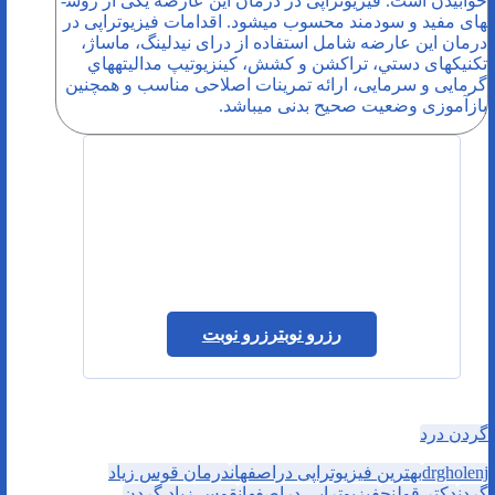
خوابیدن است. فیزیوتراپی در درمان این عارضه یکی از روش­­
های مفید و سودمند محسوب می­شود. اقدامات فیزیوتراپی در
درمان این عارضه شامل استفاده از درای نیدلینگ، ماساژ،
تکنیک­های دستي، تراکشن و کشش، کینزیوتیپ مداليته­هاي
گرمايی و سرمايی، ارائه تمرینات اصلاحی مناسب و همچنین
بازآموزی وضعیت صحیح بدنی می­باشد.
رزرو نوبت
رزرو نوبت
گردن درد
drgholenj
بهترین فیزیوتراپی دراصفهان
درمان قوس زیاد
گردن
دکتر قولنج
فیزیوتراپی دراصفهان
قوس زیاد گردن