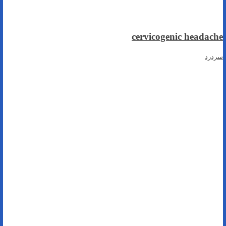
cervicogenic headache
سردرد