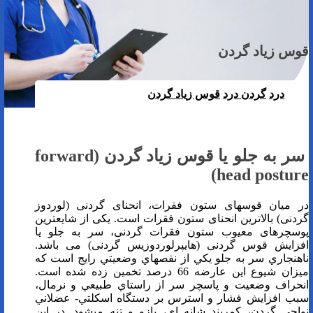
قوس زیاد گردن
درد
گردن درد
قوس زیاد گردن
فیزیوتراپی دراصفهان
سر به جلو یا قوس زیاد گردن (
forward
)
head posture
در میان قوس­های ستون فقرات، انحنای گردنی (لوردوز
گردنی) بالاترین انحنای ستون فقرات است. یکی از شایعترین
پوسچرهای معیوب ستون فقرات گردنی، سر به جلو یا
افزایش قوس گردنی (هایپرلوردوزیس گردنی) می باشد.
ناهنجاري سر به جلو يكي از نقص­هاي وضعيتي رايج است كه
ميزان شيوع اين عارضه 66 درصد تخمين زده شده است.
انحراف وضعیت و پاسچر سر از راستاي طبيعي و نرمال،
سبب افزايش فشار و استرس بر دستگاه اسكلتي- عضلاني
نواحي گردن، كمربند شانه اي، بازو و تنه مي­شود. در اين