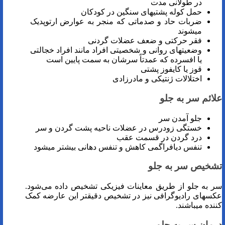
در طولانی مدت
حمل کوله پشتی­های سنگین در کودکان
ضربات حاد و صدماتی که منجر به عوارض ارتوپدیک
می­شوند
فقر حرکتی و ضعف عضلات گردنی
وضعیت­های روانی و شخصیتی افراد مانند افراد خجالتی
یا افسرده که عمدتاً سرشان به سمت پایین است
قوز یا کایفوز پشتی
اختلالات ژنتیکی و مادرزادی
علائم سر به جلو
جلو آمدن سر
خستگی زودرس در عضلات ناحیه پشت گردن و سر
درد گردن در قسمت عقب
تنفس دیافراگمی کاهش و تنفس دهانی بیشتر می­شود
تشخیص سر به جلو
سر به جلو از طریق معاینات فیزیکی تشخیص داده می‌شود.
عکس­های رادیوگرافی نیز در تشخیص دقیق­تر این عارضه کمک
کننده می­باشند.
درمان سر به جلو