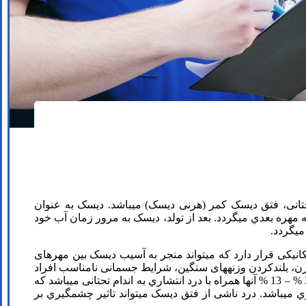
تحتانی، فتق دیسک کمر (هرنی دیسک) میباشد. دیسک به عنوان
مهره بعدي میگردد. بعد از تولد، دیسک به مرور زمان آب خود
ی­گردد.
نیکی قرار دارد که می­تواند منجر به آسیب دیسک بین مهرهای
ن مهرهای L5-L4 و S1-L5 اتفاق می­افتد. افزایش سن، افزایش وزن، بلندکردن وزنه­های سنگین، شرایط جسمانی نامناسب افراد
و… همه دست به دست هم داده و باعث کاهش کارایی و در نتیجه بیرون زدگی یک دیسک در ستون فقرات میشود. از بین انواع کمردردها 36 % – 13 % آنها همراه با درد انتشاري به اندام تحتانی میباشد که
 به علت فتق دیسک ناحیه کمري می­باشد. درد ناشی از فتق دیسک می­تواند تاثیر چشمگیري بر