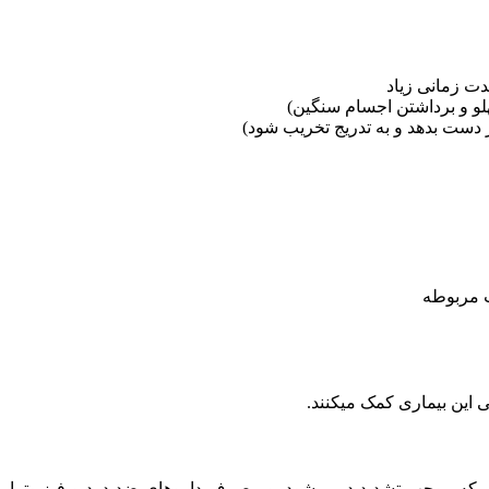
دت زمانی زیاد
لو و برداشتن اجسام سنگین)
دست بدهد و به تدریج تخریب شود)
 مربوطه
ه موجب تشدید در می­شود، و مصرف داروهای ضد درد و فیزیوتراپی می