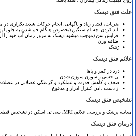
روي کیفیت زندگی بیماران داشته باشد.
علت فتق دیسک
ضربات، فشار زیاد و ناگهانی، انجام حرکات شدید تکراری در م
بلند کردن اجسام سنگین (بخصوص هنگام خم شدن به جلو یا په
افزایش سن (موجب می­شود دیسک به مرور زمان آب خود را از 
اضافه وزن
ژنتیک
علائم فتق دیسک
درد در کمر و پاها
بی حسی و سوزن سوزن شدن
ضعف و کاهش قدرت و عملکرد و گرفتگی عضلانی در عضلات
از دست دادن کنترل ادرار و مدفوع
تشخیص فتق دیسک
معاینه پزشک و بررسی علائم، MRI، سی تی اسکن در تشخیص قطعی این بیماری کمک می­کنند.
درمان فتق دیسک
درمان غیر جراحی در این عارضه شامل استراحت، پرهیز از حرکاتی ک