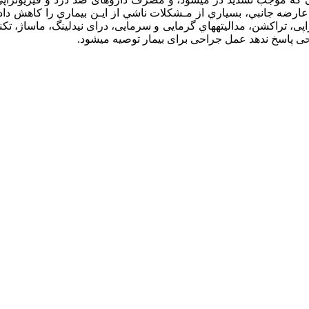
ضه جانبي، بسياري از مـشكلات ناشي از ايـن بيماري را كاهش داده 
راپی، تراکشن، مداليته­هاي گرمايی و سرمايی، درای نیدلینگ، ماساژ، تک
حی پاسخ ندهد عمل جراحی برای بیمار توصیه می­شود.