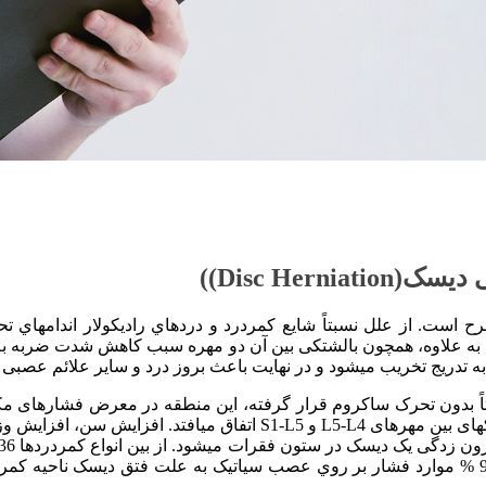
Disc Her))
ح است. از علل نسبتاً شایع کمردرد و دردهاي رادیکولار اندامهاي 
؛ به علاوه، همچون بالشتکی بین آن دو مهره سبب کاهش شدت ضربه به 
ه تدریج تخریب می­شود و در نهایت باعث بروز درد و سایر علائم عصبی م
بتاً بدون تحرک ساکروم قرار گرفته، این منطقه در معرض فشارهای مکا
بخش پایینی کمر شود و اکثر فتق دیسکها در ناحیه کمری نیز در دیسک­های بی
تنها 5-2 % از آنها به دلیل فشار بر روي عصب سیاتیک میباشد. در 90 % موارد فشار بر روي عصب سیاتیک