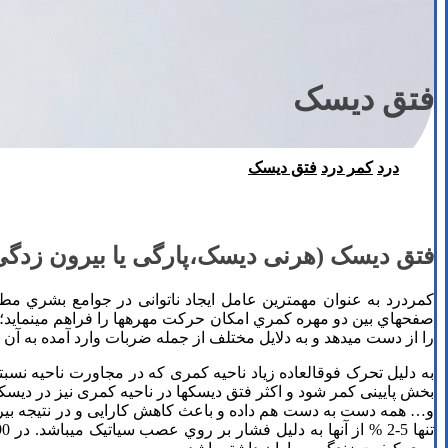
فتق دیسک
درد
کمر درد
فتق دیسک
فیزیوتراپی دراصفهان
فتق دیسک (هرنی دیسک،پارگی یا بیرون زدگی دیسک(niation
کمردرد به عنوان مهمترین عامل ایجاد ناتوانی در جوامع بشري مطر
صفحه­اي بین دو مهره کمري امکان حرکت مهره­ها را فراهم می­نماید
را از دست میدهد و به دلایل مختلف از جمله ضربات وارد آمده به آن ب
به دلیل تحرک فوق­العاده زیاد ناحیه کمری که در مجاورت ناحیه نس