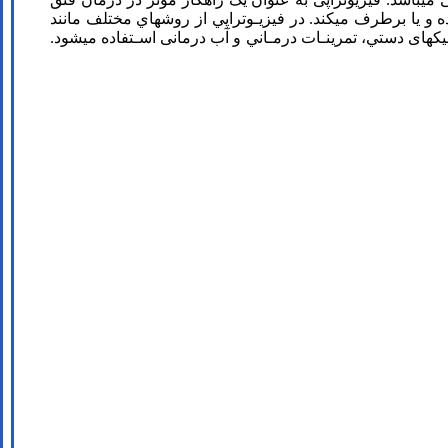
و يا برطرف مي­كند. در فيزيـوتراپي از روشهاي مختلف مانند
نیک­های دستي، تمرينـات درمـاني و آب درمانی اسـتفاده مي­شود.