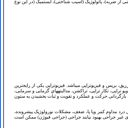
ی از ضربه)، پاتولوژیک (آسیب شناختی)، ایستمیک (در این نوع
ق، بریس و فیزیوتراپی میباشد. فیزیوتراپی یکی از رایجترین
 تراپی، تکار تراپی، تراکشن، مداليته­هاي گرمايی و سرمايی،
د، بازگردانی حرکت و عملکرد و تقویت و ثبات بخشیدن به ستون
رد مداوم کمر ویا پا، ضعف، مشکلات نورولوژیک پیشرونده،
های غیر جراحی بهبود نیابند جراحی (جراحی فیوژن) ممکن است