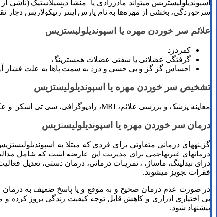
اسپوندیلولیستزیس می­تواند مادرزادی یا منشا دیسپلاستیک (ناشی از
سرخوردگی، بخشی از مهره‌ها به نام پارس اینترآرتیکولاریس دچار نق
علائم سر خوردن مهره یا اسپوندیلولیستزیس
کمردرد
گرفتگی عضلانی یا سفتی عضلات همسترینگ
احساس گز گز و بی حسی و درد به سمت پاها به علت فشار 
تشخیص سر خوردن مهره یا اسپوندیلولیستزیس
معاینه پزشک و بررسی علائم، MRI، رادیوگرافی، سی تی اسکن و عکس برداری با اشعه ایکس در تشخیص قطعی این بیماری کمک می­کنند.
درمان سر خوردن مهره یا اسپوندیلولیستزیس
گزینه­های درمانی متفاوتی برای فردی که مبتلا به اسپوندیلولیستز
درمانهای غیرتهاجمی برای مدیریت این عارضه است که شامل مدالیته­ه
درای نیدلینگ، ماساژ، ، تمرینات درمانی، درمان دستی، تعدیل فعالی
فقرات تجویز میشوند.
در صورت عدم درمان صحیح و به موقع و یا پاسخ ضعیف به درمان غ
بی اختیاری ادراری و کاهش قابل توجه کیفیت زندگی بروز کرده و من
پیشنهاد شود.