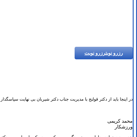
رزرو نوبت
رزرو نوبت
در اینجا باید از دکتر قولنج با مدیریت جناب دکتر شیربان بی نهایت سپاسگذار ب
محمد کریمی
ورزشکار