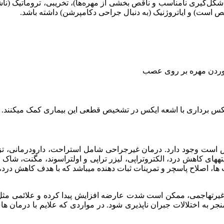
 شکل‌گیری نامناسب و ناقص بخشی از مهره‌ها)، تخریبی، تروماتیک (ناش
ص است) و ایاتروژنیک (به دنبال جراحی دکامپرشن) داشته باشد.
آوردن مهره بر روی عصب
یس است وجود دارد. درمان غیرجراحی شامل استراحت، دارودرمانی، تزری
ای کاهش درد، الکتروتراپی، ليزر تراپی و اولتراسوند، مگنت، شاک ویو
ت ها، اصلاح پاسچر و تمرینات ثبات دهنده میباشد که با هدف کاهش در
یرتهاجمی، ممکن است شدت عارضه افزایش پیدا کرده و علائمی مثل د
جر به اختلالات جبران ناپذیری شود. در مواردی که علایم با درمان 