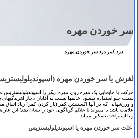
سر خوردن مهره
درد
کمر درد
سر خوردن مهره
فیزیوتراپی دراصفهان
لغزش یا سر خوردن مهره (اسپوندیلولیستزی
حرکت یا جابجایی یک مهره روی مهره دیگر را اسپوندیلولیستزیس
سمت جلو استفاده می­شود. خانم­ها نسبت به آقایان دچار لغزیدگی­های
و ورزشهایی که در آنها اکستنشن کمر (باز کردن کمر) زیاد اتفاق می
علامت باشد یا می­تواند با علائم گوناگونی خود را نشان دهد؛ این 
و با استراحت تسکین می­یابد.
علت سر خوردن مهره یا اسپوندیلولیستزیس