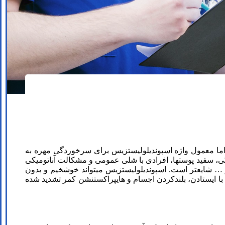
ما معمول واژه اسپوندیلولیستزیس برای سرخوردگی مهره به
لگی، سفید پوستها، افرادی با شلی عمومی و مشکالت آناتومیکی
و … شایعتر است. اسپوندیلولیستزیس می­تواند خوش­خیم و بدون
 با ایستادن، بلندکردن اجسام و هایپراکستنشن کمر تشدید شده