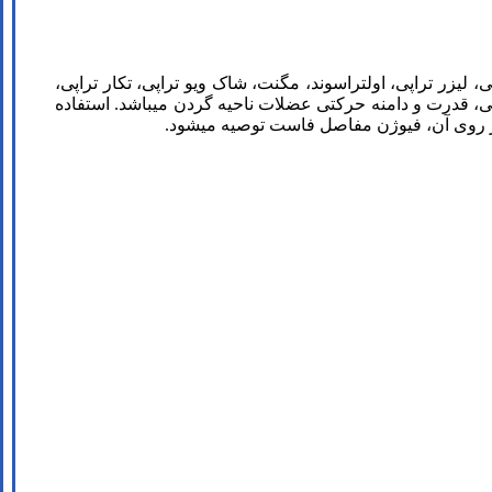
ليزر تراپی، اولتراسوند، مگنت، شاک ویو تراپی، تکار تراپی،
نی، قدرت و دامنه حرکتی عضلات ناحیه گردن می­باشد. استفاده
ز روی آن، فیوژن مفاصل فاست توصیه می­شود.