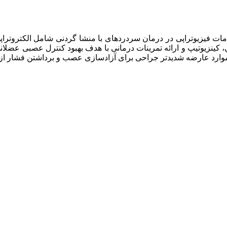
ت فیزیوتراپی در درمان سردردهای با منشا گردنی شامل الکتروتراپی، 
ي، کینزیوتیپ و ارائه تمرینات درمانی با هدف بهبود کنترل عصبی عضلا
در موارد عارضه شدیدتر جراحی برای آزادسازی عصب و برداشتن فشار ا