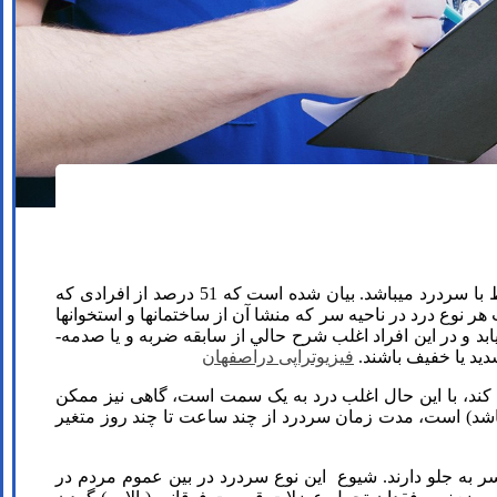
سردرد یک از شایعترین مشکلات انسان با شیوع 96 درصدی است و بیشتر از 31 درصد مراجعات مردم به پزشک به خاطر مشکلات مرتبط با سردرد می­باشد. بیان شده است که 51 درصد از افرادی که
 نوع درد در ناحيه سر كه منشا آن از ساختمان­ها و استخوان­ها
و يا بافت نرم ناحيه گردن باشد را سردرد گردني مي­نامند. كه اغلب يك طرفه است و به نواحي پيشاني گيجگاهي و يا فوق چشمي انتشار مي­يابد و در اين افراد اغلب شرح حالي از سابقه ضربه و يا صدمه­
ید یا خفیف باشند.
فیزیوتراپی دراصفهان
کند، با این حال اغلب درد به یک سمت است، گاهی نیز ممکن
باشد) است، مدت زمان سردرد از چند ساعت تا چند روز متغیر
به جلو دارند. شیوع این نوع سردرد در بین عموم مردم در