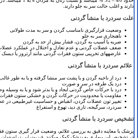
حدود 4/0 – 5/2 
دارند و اغلب حالت سر به جلو دارند.
علت سردرد با منشأ گردنی
وضعیت قرارگیری نامناسب گردن و سر به مدت طولانی
ناهنجاری سر به جلو
ضربه یا آسیب به گردن، فشار بیش از حد به گردن
ضعف عضلات گردنی و عدم تعادل و اختلال در عملکرد عضلات
عارضه­های تخریبی ستون فقرات گردنی مانند آرتروز یا دیسک 
علائم سردرد با منشأ گردنی
درد از ناحیه گردن و یا پشت سر منشا گرفته و یا به طور غا
درد یک طرفه در سر و صورت
درد با حرکات خاص گردنی ایجاد و یا بدتر شود و یا به وسیله وضع
مقاومت یا محدودیت در حرکات گردن و خشکی ستون فقرات 
تغییر تون عضلات گردن، انقباض و حساسیت غیرطبیعی در ع
سردرد، سرگیجه، تاری دید، تهوع و استفراغ
تشخیص سردرد با منشأ گردنی
در تشخیص این بیماری به پزشک کمک می­کنند.
فیزیوتراپی دراصفهان