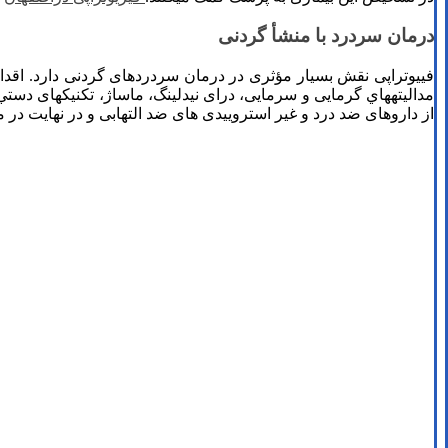
درمان سردرد با منشأ گردنی
فییوتراپی نقش بسیار مؤثری در درمان سردردهای گردنی دارد. اقداما
مداليته­هاي گرمايی و سرمايی، درای نیدلینگ، ماساژ، تکنیک­های دست
از داروهای ضد درد و غیر استروییدی های ضد التهابی و در نهایت 