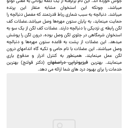
جوش خورده ‌اند. این نام برگرفته از یک کلمه یونانی به معنی کوکو
میباشد، چونکه این استخوان مشابه منقار این پرنده
میباشد. دنبالچه به سبب شماری رباط قدرتمند که مفصل دنبالچه را
حمایت مینماید، به پایان ستون مهره‌ها وصل میباشد.عضلات کف
لگن رابطه ی نزدیکی با دنبالچه دارند. عضلات کف لگن از یک سو به
استخوان شرمگاهی در جلوی لگن وصل بوده، درون لگن را پوشش
میدهد. این عضلات از پشت به قاعده ستون مهره‌ها و دنبالچه
وصل میباشند. این عضلات با نام حامی و تکیه ‌گاه اندامهای درون
لگن عمل مینمایند. همینطور به کنترل ادرار و مدفوع یاری
فیزیوتراپی دراصفهان
مینمایند. بهترین
(دکتر قولنج) بهترین
خدمات را برای بهبود درد های شما ارائه می دهد.