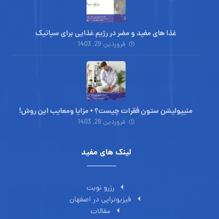
غذا های مفید و مضر در رژیم غذایی برای سیاتیک
فروردین 29, 1403
منیپولیشن ستون فقرات چیست؟ + مزایا ومعایب این روش!
فروردین 28, 1403
لینک های مفید
رزرو نوبت
فیزیوتراپی در اصفهان
مقالات