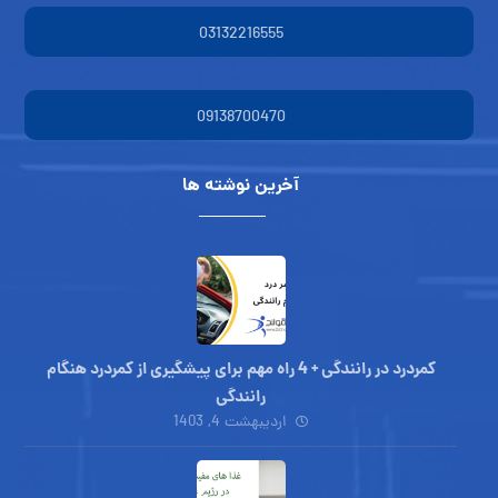
03132216555
09138700470
آخرین نوشته ها
کمردرد در رانندگی + 4 راه مهم برای پیشگیری از کمردرد هنگام
رانندگی
اردیبهشت 4, 1403