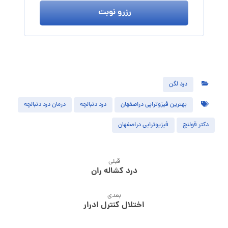
رزرو نوبت
درد لگن
بهترین فیزوتراپی دراصفهان
درد دنبالچه
درمان درد دنبالچه
دکتر قولنج
فیزیوتراپی دراصفهان
قبلی
درد کشاله ران
بعدی
اختلال کنترل ادرار