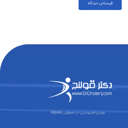
فرستادن دیدگاه
بهترین-فیزیوتراپی-در-اصفهان drgholenj