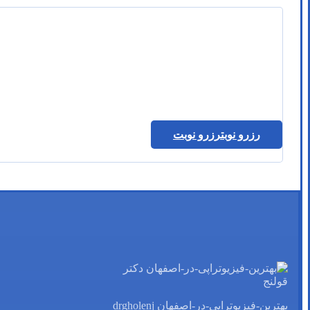
رزرو نوبت
رزرو نوبت
بهترین-فیزیوتراپی-در-اصفهان drgholenj