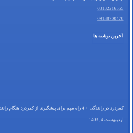
03132216555
09138700470
آخرین نوشته ها
کمردرد در رانندگی + 4 راه مهم برای پیشگیری از کمردرد هنگام رانندگی
اردیبهشت 4, 1403