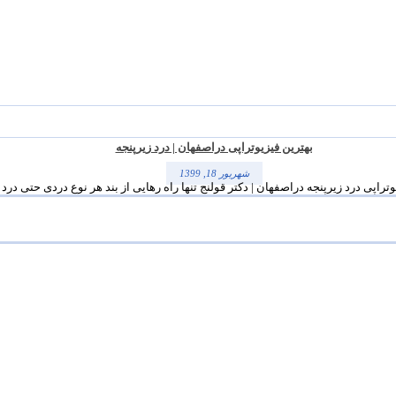
بهترین فیزیوتراپی دراصفهان | درد زیرپنجه
شهریور 18, 1399
وتراپی درد زیرپنجه دراصفهان | دکتر قولنج تنها راه رهایی از بند هر نوع دردی حتی درد زی