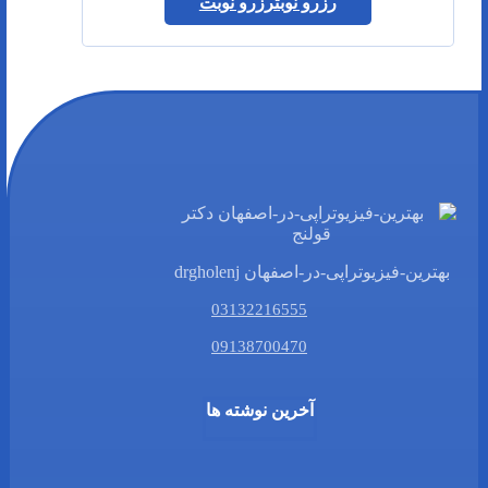
رزرو نوبت
رزرو نوبت
بهترین-فیزیوتراپی-در-اصفهان drgholenj
03132216555
09138700470
آخرین نوشته ها