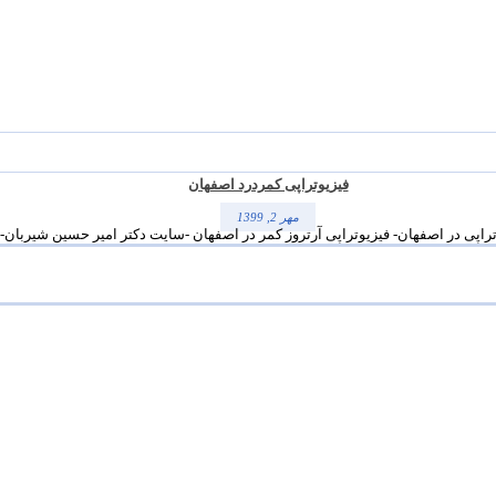
فیزیوتراپی کمردرد اصفهان
مهر 2, 1399
اصفهان- فیزیوتراپی آرتروز کمر در اصفهان -سایت دکتر امیر حسین شیربان- drgholenj پرداختیم. ...