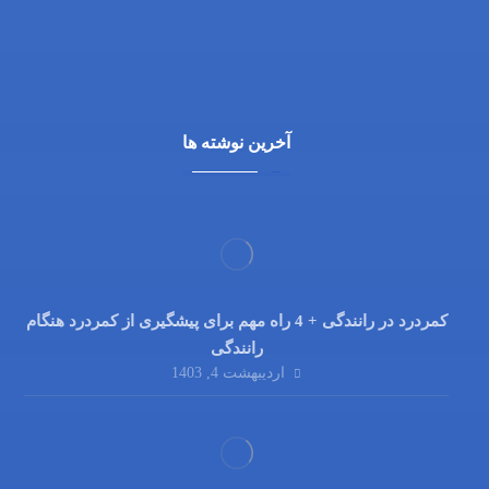
03132216555
09138700470
آخرین نوشته ها
کمردرد در رانندگی + 4 راه مهم برای پیشگیری از کمردرد هنگام
رانندگی
اردیبهشت 4, 1403