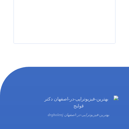
رزرو نوبت
بهترین-فیزیوتراپی-در-اصفهان drgholenj