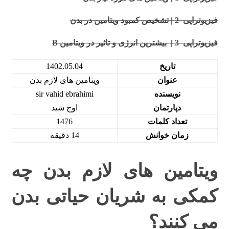
فیزیوتراپی 2 | تشخیص کمبود ویتامین در بدن
فیزیوتراپی 3 | بیشترین انرژی و تاثیر در ویتامین B
تاریخ
1402.05.04
عنوان
ویتامین های لازم بدن
نویسنده
sir vahid ebrahimi
دپارتمان
اوج شید
تعداد کلمات
1476
زمان خوانش
14 دقیقه
ویتامین های لازم بدن چه
کمکی به شریان حیاتی بدن
می کنند؟