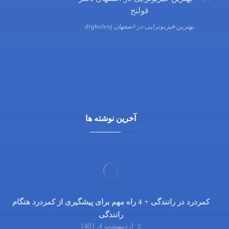
بهترین-فیزیوتراپی-در-اصفهان drgholenj
03132216555
09138700470
آخرین نوشته ها
کمردرد در رانندگی + 4 راه مهم برای پیشگیری از کمردرد هنگام
رانندگی
اردیبهشت 4, 1403