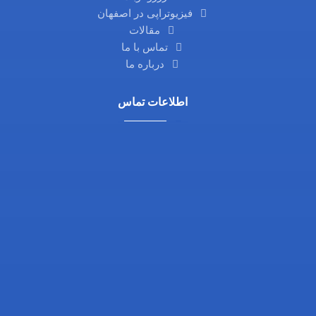
فیزیوتراپی در اصفهان
مقالات
تماس با ما
درباره ما
اطلاعات تماس
آدرس ما: اصفهان، خیابان آمادگاه، نرسیده به چهارراه
فلسطین، روبروی داروخانه ثامن، کوچه شماره 21،
مجتمع پزشکی پرتو
تلفن تماس: 03132216555
تلفن همراه: 09138700470
ایمیل: info@drgholenj.com
اینستاگرام: @dr.shirban