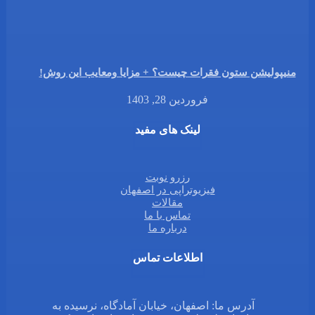
منیپولیشن ستون فقرات چیست؟ + مزایا ومعایب این روش!
فروردین 28, 1403
لینک های مفید
رزرو نوبت
فیزیوتراپی در اصفهان
مقالات
تماس با ما
درباره ما
اطلاعات تماس
آدرس ما: اصفهان، خیابان آمادگاه، نرسیده به