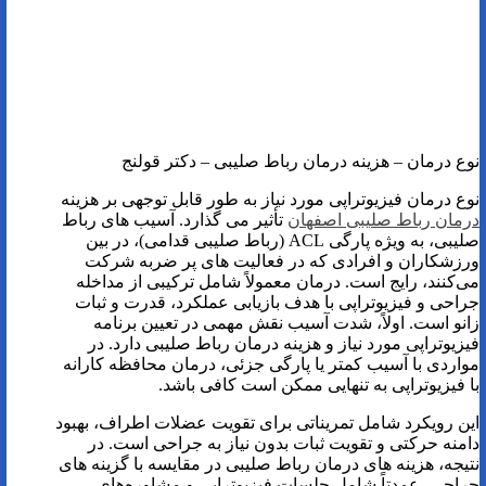
نوع درمان – هزینه درمان رباط صلیبی – دکتر قولنج
نوع درمان فیزیوتراپی مورد نیاز به طور قابل توجهی بر هزینه
درمان رباط صلیبی اصفهان
تأثیر می گذارد. آسیب های رباط
صلیبی، به ویژه پارگی ACL (رباط صلیبی قدامی)، در بین
ورزشکاران و افرادی که در فعالیت های پر ضربه شرکت
می‌کنند، رایج است. درمان معمولاً شامل ترکیبی از مداخله
جراحی و فیزیوتراپی با هدف بازیابی عملکرد، قدرت و ثبات
زانو است. اولاً، شدت آسیب نقش مهمی در تعیین برنامه
فیزیوتراپی مورد نیاز و هزینه درمان رباط صلیبی دارد. در
مواردی با آسیب کمتر یا پارگی جزئی، درمان محافظه کارانه
با فیزیوتراپی به تنهایی ممکن است کافی باشد.
این رویکرد شامل تمریناتی برای تقویت عضلات اطراف، بهبود
دامنه حرکتی و تقویت ثبات بدون نیاز به جراحی است. در
نتیجه، هزینه های درمان رباط صلیبی در مقایسه با گزینه های
جراحی، عمدتاً شامل جلسات فیزیوتراپی و مشاوره‌های