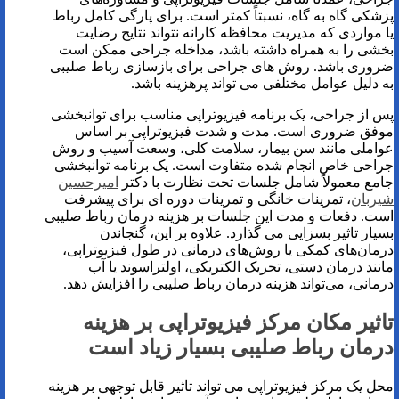
پزشکی گاه به گاه، نسبتاً کمتر است. برای پارگی کامل رباط
یا مواردی که مدیریت محافظه کارانه نتواند نتایج رضایت
بخشی را به همراه داشته باشد، مداخله جراحی ممکن است
ضروری باشد. روش های جراحی برای بازسازی رباط صلیبی
به دلیل عوامل مختلفی می تواند پرهزینه باشد.
پس از جراحی، یک برنامه فیزیوتراپی مناسب برای توانبخشی
موفق ضروری است. مدت و شدت فیزیوتراپی بر اساس
عواملی مانند سن بیمار، سلامت کلی، وسعت آسیب و روش
جراحی خاص انجام شده متفاوت است. یک برنامه توانبخشی
جامع معمولاً شامل جلسات تحت نظارت با دکتر
امیرحسین
شیربان
، تمرینات خانگی و تمرینات دوره ای برای پیشرفت
است. دفعات و مدت این جلسات بر هزینه درمان رباط صلیبی
بسیار تاثیر بسزایی می گذارد. علاوه بر این، گنجاندن
درمان‌های کمکی یا روش‌های درمانی در طول فیزیوتراپی،
مانند درمان دستی، تحریک الکتریکی، اولتراسوند یا آب
درمانی، می‌تواند هزینه درمان رباط صلیبی را افزایش دهد.
تاثیر مکان مرکز فیزیوتراپی بر هزینه
درمان رباط صلیبی بسیار زیاد است
محل یک مرکز فیزیوتراپی می تواند تاثیر قابل توجهی بر هزینه