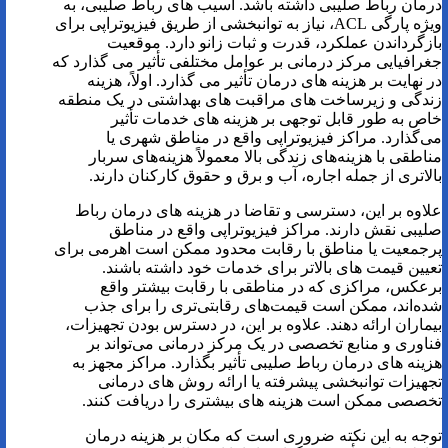
درمان رباط صلیبی داشته باشد. آسیب های رباط صلیبی، به
ویژه پارگی ACL، نیاز به توانبخشی از طریق فیزیوتراپی برای
بازگرداندن عملکرد، قدرت و ثبات زانو دارد. موقعیت
جغرافیایی مرکز درمانی بر عوامل مختلفی تأثیر می گذارد که
در نهایت بر هزینه های درمان تأثیر می گذارد. اولاً، هزینه
زندگی و زیرساخت های مراقبت های بهداشتی در یک منطقه
خاص به طور قابل توجهی بر هزینه های خدمات تأثیر
می‌گذارد. مراکز فیزیوتراپی واقع در مناطق شهری یا
مناطقی با هزینه‌های زندگی بالا معمولاً هزینه‌های سربار
بالاتری از جمله اجاره، آب و برق و حقوق کارکنان دارند.
علاوه بر این، دسترسی و تقاضا در هزینه های درمان رباط
صلیبی نقش دارند. مراکز فیزیوتراپی واقع در مناطق
پرجمعیت یا مناطق با رقابت محدود ممکن است اهرمی برای
تعیین قیمت های بالاتر برای خدمات خود داشته باشند.
برعکس، مراکزی که در مناطقی با رقابت بیشتر واقع
شده‌اند، ممکن است قیمت‌های رقابتی‌تری را برای جذب
بیماران ارائه دهند. علاوه بر این، در دسترس بودن تجهیزات،
فناوری و منابع تخصصی در یک مرکز درمانی می‌تواند بر
هزینه های درمان رباط صلیبی تأثیر بگذارد. مراکز مجهز به
تجهیزات توانبخشی پیشرفته یا ارائه روش های درمانی
تخصصی ممکن است هزینه های بیشتری را دریافت کنند.
توجه به این نکته ضروری است که مکان بر هزینه درمان