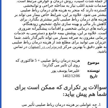
از جمله شدت آسیب، روش درمان و عوارض مرتبط است.
صدمات شدید اغلب نیاز به مداخله جراحی و توانبخشی
گسترده دارند که منجر به هزینه های درمان رباط صلیبی
بیشتر می شود. علاوه بر این، شرایط خاص بیمار می تواند بر
هزینه های درمان رباط صلیبی تأثیر بیشتری بگذارد. برای
کاهش بار مالی و بهینه سازی نتایج، تشخیص زودهنگام،
برنامه های درمانی شخصی و اقدامات پیشگیرانه ضروری
است. علاوه بر این، پوشش بیمه جامع و دسترسی به خدمات
درمانی مقرون به صرفه بسیار می تواند تاثیرگذار باشد. شما
عزیزان می توانید برای مطلع شد از هزینه درمان رباط صلیبی
به طور دقیق با بهترین مرکز
فیزیوتراپی در اصفهان
در تماس
باشید.
هزینه درمان رباط صلیبی + 5 فاکتوری که
موضوع
روی آن تاثیر می گذارند!
نویسنده
علیرضا یوسف پور
1402/12/06
تاریخ
سوالات پر تکراری که ممکن است برای
شما هم پیش بیاید:
چه عواملی بر هزینه درمان رباط صلیبی تأثیر می