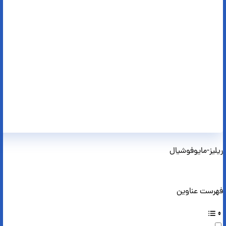
ریلیز-مایوفوشیال
فهرست عناوین