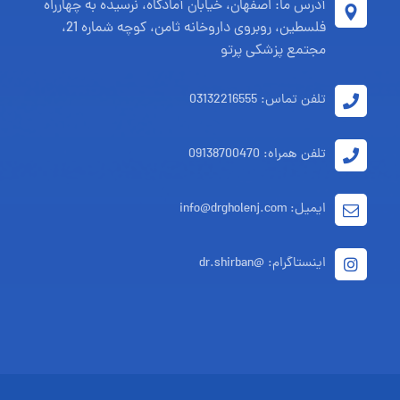
آدرس ما: اصفهان، خیابان آمادگاه، نرسیده به چهارراه
فلسطین، روبروی داروخانه ثامن، کوچه شماره 21،
مجتمع پزشکی پرتو
تلفن تماس: 03132216555
تلفن همراه: 09138700470
ایمیل: info@drgholenj.com
اینستاگرام: @dr.shirban