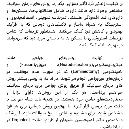
بر کیفیت زندگی فرد تأثیر بسزایی بگذارد. روش های درمان سیاتیک
مختلفی وجود دارد مانند داروها شامل ضدالتهاب‌ها، مسکن‌ها، و
داروهای ضد افسردگی هستند. تمرینات تقویتی، انعطاف‌پذیری و
استرچینگ به همراه ماساژ و تکنیک‌های درمانی که به فرآیند
بهبودی و کاهش درد کمک می‌کنند. همینطور تزریقات که شامل
تزریقات استروئیدی یا مسکن ‌ها به ناحیه‌ی مورد درد که می‌توانند
در بهبود علائم کمک کنند.
در نهایت روش‌های جراحی مانند
میکرودیسکتومی‌(Microdiscectomy)، فیوژن‌(Fusion) و
لامینکتومی‌ (Laminectomy) که در صورت عدم موفقیت در
درمان‌های غیرجراحی انجام می‌شوند. در ادامه به برسی بیشتر روش
های درمان سیاتیک از طریق روش جراحی برای درمان سیاتیک
خواهیم پرداخت. هر یک از این روش‌ها دارای مزایا و
محدودیت‌های خاص خود هستند. در نتیجه باید تمام جوانب با
دقت مورد بررسی قرار گیرند تا بهترین روش درمانی برای هر فرد
مشخص شود. برای مشاوره و یافتن پاسخ سوالات خود با پزشک
دکتر امیرحسین شیربان
متخصص
از طریق سایت Drgholenj در
ارتباط باشید.