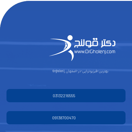
بهترین-فیزیوتراپی-در-اصفهان drgholenj
03132216555
09138700470