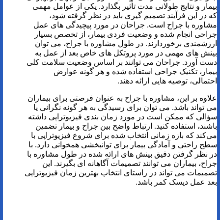
بیمار و نتایج طولانی مدت تأثیر بگذارد. یکی از عوامل مهمی
که در این فرآیند تصمیم گیری باید در نظر گرفته شود،
مشاوره با جراح است. جراحان در مورد پیچیدگی های عمل
جراحی انجام شده و وضعیت فردی بیمار، از تخصص بسیار
ارزشمندی برخوردارند. در طول مشاوره با جراح، می توان
بینش های مهمی در مورد پروتکل های خاص بعد از عمل به
دست آورد. جراحان می توانند بر اساس وضعیت سلامت کلی
بیمار، تکنیک جراحی استفاده شده و هر گونه عوارض
احتمالی، توصیه هایی ارائه دهند.
علاوه بر این، مشاوره با جراح به عنوان فرصتی برای بیماران
می تواند باشد. می توان برای رسیدگی به هر گونه نگرانی یا
سؤالی که ممکن است در مورد زمان بندی فیزیوتراپی داشته
باشند، استفاده کنید. ارتباط واضح بین جراح و بیمار تضمین
می‌کند که بازه زمانی انتخاب شده برای شروع فیزیوتراپی با
سطح راحتی و آمادگی بیمار برای توانبخشی همخوانی دارد. با
در نظر گرفتن دقیق بینش های ارائه شده در طول مشاوره با
جراح، بیماران می توانند تصمیمات آگاهانه ای بگیرند. این
تصمیمات می تواند در راستای انتخاب بهترین زمان فیزیوتراپی
بعد عمل دیسک کمر باشد.