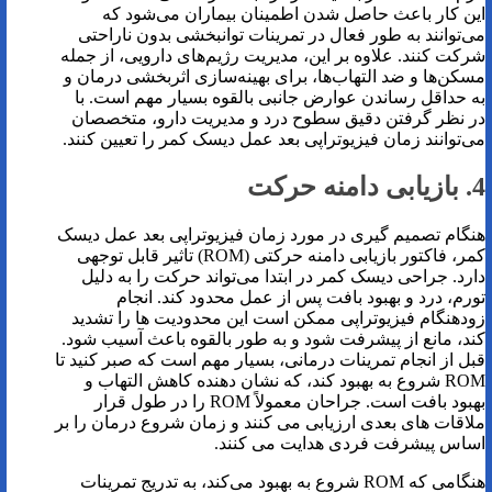
این کار باعث حاصل شدن اطمینان بیماران می‌شود که
می‌توانند به طور فعال در تمرینات توانبخشی بدون ناراحتی
شرکت کنند. علاوه بر این، مدیریت رژیم‌های دارویی، از جمله
مسکن‌ها و ضد التهاب‌ها، برای بهینه‌سازی اثربخشی درمان و
به حداقل رساندن عوارض جانبی بالقوه بسیار مهم است. با
در نظر گرفتن دقیق سطوح درد و مدیریت دارو، متخصصان
می‌توانند زمان فیزیوتراپی بعد عمل دیسک کمر را تعیین کنند.
4. بازیابی دامنه حرکت
هنگام تصمیم گیری در مورد زمان فیزیوتراپی بعد عمل دیسک
کمر، فاکتور بازیابی دامنه حرکتی (ROM) تاثیر قابل توجهی
دارد. جراحی دیسک کمر در ابتدا می‌تواند حرکت را به دلیل
تورم، درد و بهبود بافت پس از عمل محدود کند. انجام
زودهنگام فیزیوتراپی ممکن است این محدودیت ها را تشدید
کند، مانع از پیشرفت شود و به طور بالقوه باعث آسیب شود.
قبل از انجام تمرینات درمانی، بسیار مهم است که صبر کنید تا
ROM شروع به بهبود کند، که نشان دهنده کاهش التهاب و
بهبود بافت است. جراحان معمولاً ROM را در طول قرار
ملاقات های بعدی ارزیابی می کنند و زمان شروع درمان را بر
اساس پیشرفت فردی هدایت می کنند.
هنگامی که ROM شروع به بهبود می‌کند، به تدریج تمرینات