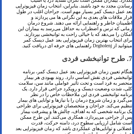
بگذارد. بیماران ممکن است نگران تشدید درد یا آسیب
رساندن مجدد به خود باشند. بنابراین، انتخاب زمان فیزیوتراپی
بعد عمل دیسک کمر بسیار مهم است. جراحان اغلب در طول
قرار ملاقات های بعدی به این نگرانی ها می پردازند و
اطمینان خاطر و راهنمایی ارائه می دهند. شروع درمان
زمانی که ترس و اضطراب به حداقل می‌رسد به بیماران این
امکان را می‌دهد که با خیالی راحت به توانبخشی بپردازند.
برای انتخاب بهترین زمان فیزیوتراپی بعد عمل دیسک کمر
میتوانید از Drgholenj راهنمایی های حرفه ای دریافت کنید.
7. طرح توانبخشی فردی
هنگام تعیین زمان فیزیوتراپی بعد عمل دیسک کمر، برنامه
توانبخشی فردی نقش اساسی دارد. روند بهبودی هر بیمار
منحصر به فرد است و تحت تأثیر عواملی مانند سن، سلامت
کلی، شدت وضعیت دیسک و رویکرد جراحی قرار دارد. یک
برنامه توانبخشی فردی این ملاحظات خاص را در نظر
می‌گیرد و زمان شروع درمان را با نیازها و توانایی های بیمار
تنظیم می‌کند. جراحان و متخصصان فیزیوتراپی برای طراحی
یک برنامه شخصی که به اهداف، چالش ها و پیشرفت بیمار
پس از جراحی می‌پردازد، همکاری می‌کنند. این طرح ممکن
است شامل ارزیابی سطوح درد، دامنه حرکت، قدرت
عضلانی و توانایی‌های عملکردی باشد که زمان فیزیوتراپی بعد