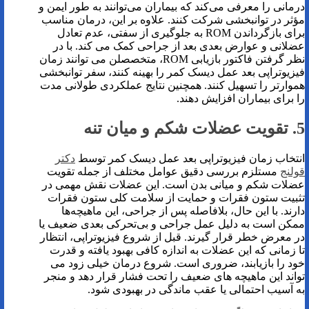
درمانی را معرفی می‌کند که بیماران می‌توانند به طور ایمن و
مؤثر در توانبخشی شرکت کنند. علاوه بر این، درمان مناسب
برای بازگرداندن ROM به جلوگیری از سفتی، عدم تعادل
عضلانی و عوارض بعدی بعد از جراحی کمک می کند. با در
نظر گرفتن فاکتور بازیابی ROM، متخصصلن می توانند زمان
فیزیوتراپی بعد عمل دیسک کمر را بهینه کنند، سفر توانبخشی
هموارتر را تسهیل کنند. همچنین نتایج عملکردی طولانی مدت
را برای بیماران افزایش دهند.
5. تقویت عضلات شکم و میان تنه
انتخاب زمان فیزیوتراپی بعد عمل دیسک کمر توسط
دکتر
قولنج
مستلزم بررسی دقیق عوامل مختلف از جمله تقویت
عضلات شکم و میانی بدن است. این عضلات نقش مهمی در
تثبیت ستون فقرات و حمایت از سلامت کلی ستون فقرات
دارند. با این حال، بلافاصله پس از جراحی، این ماهیچه‌ها
ممکن است به دلیل عمل جراحی و بی‎‌تحرکی بعدی ضعیف یا
در معرض خطر قرار گیرند. قبل از شروع فیزیوتراپی، انتظار
تا زمانی که این عضلات به اندازه کافی بهبود یافته و قدرت
خود را بازیابند، ضروری است. شروع درمان خیلی زود می
تواند این ماهیچه های ضعیف را تحت فشار قرار دهد و منجر
به آسیب احتمالی یا عقب ماندگی در بهبودی شود.