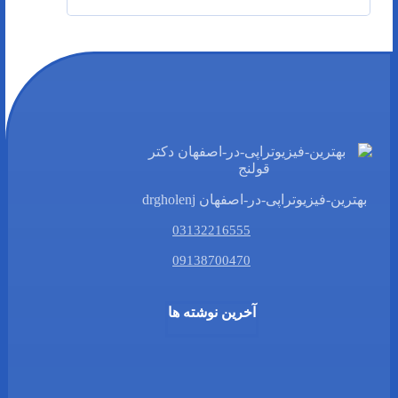
بهترین-فیزیوتراپی-در-اصفهان drgholenj
03132216555
09138700470
آخرین نوشته ها