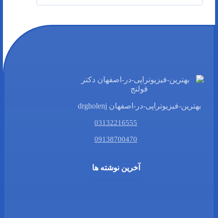
بهترین-فیزیوتراپی-در-اصفهان drgholenj
03132216555
09138700470
آخرین نوشته ها