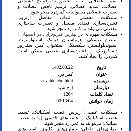
آسیب عضلانی: بنا به تحقیق
دکترقولنج
کشیدگی
عضلات. تمدید عضلانی. ترمیم ناقص عضلات و
تغییرات عضلانی می‌تواند به کمردرد منجر شود.
مشکلات مفصلی: التهاب مفاصل. آرتروز.
فشرده‌سازی فضای مفصل و تغییرات ساختاری
مفصلی می‌تواند به کمردرد منجر شود.
مشکلات مهره‌ای در
بهترین فیزیوتراپی در اصفهان
:
سندرم دیسکی. هرنیاسیون دیسک. استئوآرتریت.
اسپوندیلولیستز. شکستگی استخوان کمر. سندروز
دیسکوژنیک و فشرده‌سازی عصبی ممکن است
کمردرد را ایجاد کنند.
1402.03.22
تاریخ
عنوان
کمر درد
sir vahid ebrahimi
نویسنده
دپارتمان
اوج شید
1264
تعداد کلمات
00:13:04
زمان خوانش
مشکلات عصبی: ریزش عصب اسکیاتیک. تشدید
عصب اسکیاتیک و عصب‌های قدیمی (مانند عصب
سیاتیک) می‌توانند به کمردرد منجر شوند.
بیماری‌های داخلی: بیماری‌های کلیوی. آسیب‌های