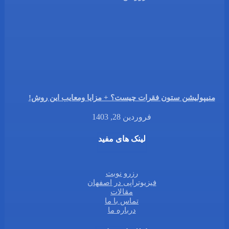
منیپولیشن ستون فقرات چیست؟ + مزایا ومعایب این روش!
فروردین 28, 1403
لینک های مفید
رزرو نوبت
فیزیوتراپی در اصفهان
مقالات
تماس با ما
درباره ما