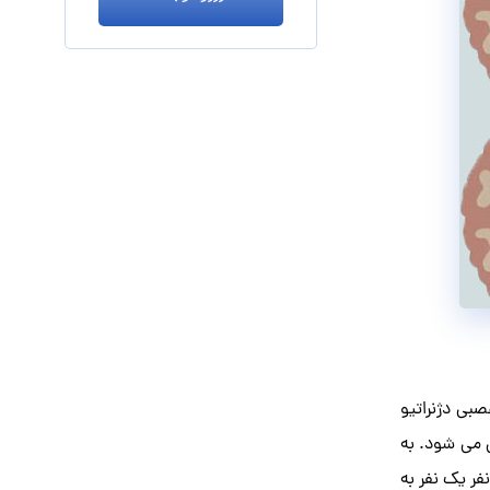
بی دژنراتیو
ی می شود. به
فر یک نفر به