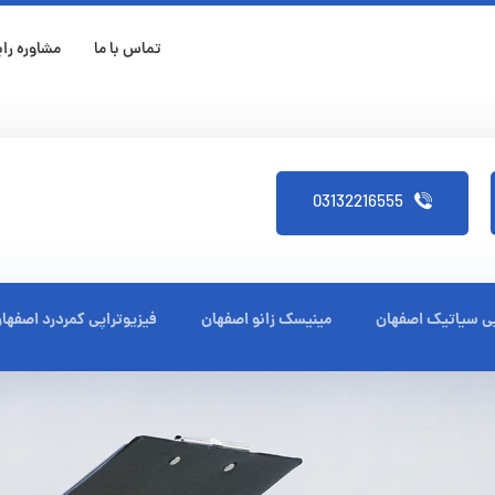
تماس با ما
مشاوره رای
03132216555
پی سیاتیک اصفهان
مینیسک زانو اصفهان
فیزیوتراپی کمردرد اصفها