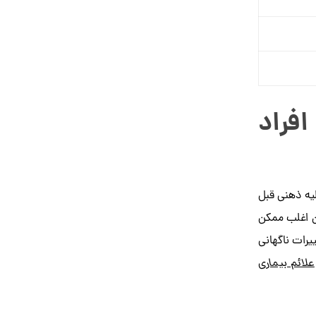
افراد
یه ذهنی قبل
ن اغلب ممکن
یرات ناگهانی
علائم بیماری