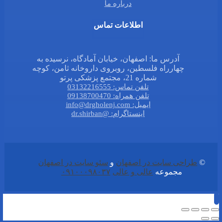
درباره ما
اطلاعات تماس
آدرس ما: اصفهان، خیابان آمادگاه، نرسیده به
چهارراه فلسطین، روبروی داروخانه ثامن، کوچه
شماره 21، مجتمع پزشکی پرتو
تلفن تماس: 03132216555
تلفن همراه: 09138700470
ایمیل: info@drgholenj.com
اینستاگرام: @dr.shirban
©
طراحی سایت در اصفهان
و
سئو سایت در اصفهان
مجموعه
عالی و عالی
۰۹۱۰۰۰۹۸۰۳۷