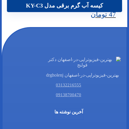
کیسه آب گرم برقی مدل KY-C3
47
تومان
بهترین-فیزیوتراپی-در-اصفهان drgholenj
03132216555
09138700470
آخرین نوشته ها