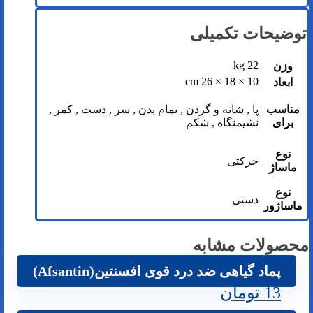
توضیحات تکمیلی
22 kg
وزن
10 × 18 × 26 cm
ابعاد
مناسب
پا , شانه و گردن , تمام بدن , سر , دست , کمر ,
برای
نشیمنگاه , شکم
نوع
حرکتی
ماساژ
نوع
دستی
ماساژور
محصولات مشابه
پماد گیاهی ضد درد قوی افسنتین(Afsantin)
13
تومان