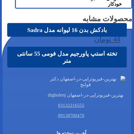
خودکار
محصولات مشابه
بادکش بدن 16 لیوانه مدل Sadra
44
تومان
تخته استپ پاورجیم مدل فومی 55 سانتی
متر
99
تومان
بهترین-فیزیوتراپی-در-اصفهان drgholenj
03132216555
09138700470
آخرین نوشته ها