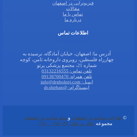
فیزیوتراپی در اصفهان
مقالات
تماس با ما
درباره ما
اطلاعات تماس
آدرس ما: اصفهان، خیابان آمادگاه، نرسیده به
چهارراه فلسطین، روبروی داروخانه ثامن، کوچه
شماره 21، مجتمع پزشکی پرتو
تلفن تماس: 03132216555
تلفن همراه: 09138700470
ایمیل: info@drgholenj.com
اینستاگرام: @dr.shirban
©
طراحی سایت در اصفهان
و
سئو سایت در اصفهان
مجموعه
عالی و عالی
۰۹۱۰۰۰۹۸۰۳۷