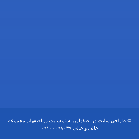
آدرس ما: اصفهان، خیابان آمادگاه، نرسیده به چهارراه
فلسطین، روبروی داروخانه ثامن، کوچه شماره 21،
مجتمع پزشکی پرتو
تلفن تماس: 03132216555
تلفن همراه: 09138700470
ایمیل: info@drgholenj.com
اینستاگرام: @dr.shirban
©
طراحی سایت در اصفهان
و
سئو سایت در اصفهان
مجموعه
عالی و عالی
۰۹۱۰۰۰۹۸۰۳۷