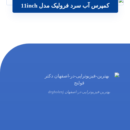
کمپرس آب سرد فرولیک مدل 11inch
79
تومان
بهترین-فیزیوتراپی-در-اصفهان drgholenj
03132216555
09138700470