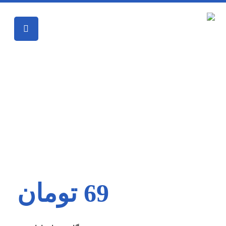
تنس عضلانی بیورر مدل EM80
محصولات
درمان رباط صلیبی
تنس عضلانی
بیورر مدل EM80
69
تومان