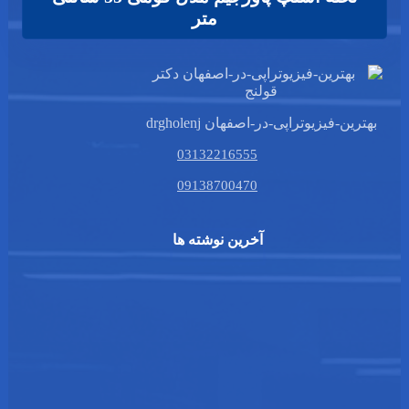
متر
99
تومان
بهترین-فیزیوتراپی-در-اصفهان drgholenj
03132216555
09138700470
آخرین نوشته ها