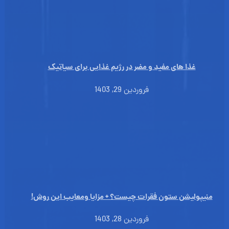
غذا های مفید و مضر در رژیم غذایی برای سیاتیک
فروردین 29, 1403
منیپولیشن ستون فقرات چیست؟ + مزایا ومعایب این روش!
فروردین 28, 1403