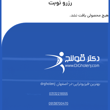
رزرو نوبت
هیچ محصولی یافت نشد.
بهترین-فیزیوتراپی-در-اصفهان drgholenj
03132216555
09138700470