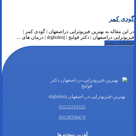
گودی کمر
در این مقاله به بهترین فیزیوتراپی دراصفهان | گودی کمر |
فیزیوتراپی دراصفهان | دکتر قولنج | drgholenj | درمان های ...
اطلاعات بیشتر
بهترین-فیزیوتراپی-در-اصفهان drgholenj
03132216555
09138700470
آخرین نوشته ها