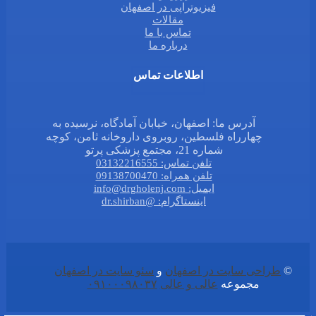
فیزیوتراپی در اصفهان
مقالات
تماس با ما
درباره ما
اطلاعات تماس
آدرس ما: اصفهان، خیابان آمادگاه، نرسیده به
چهارراه فلسطین، روبروی داروخانه ثامن، کوچه
شماره 21، مجتمع پزشکی پرتو
تلفن تماس: 03132216555
تلفن همراه: 09138700470
ایمیل: info@drgholenj.com
اینستاگرام: @dr.shirban
©
طراحی سایت در اصفهان
و
سئو سایت در اصفهان
مجموعه
عالی و عالی
۰۹۱۰۰۰۹۸۰۳۷