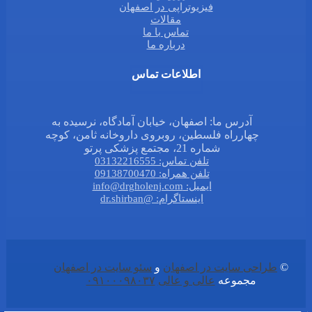
فیزیوتراپی در اصفهان
مقالات
تماس با ما
درباره ما
اطلاعات تماس
آدرس ما: اصفهان، خیابان آمادگاه، نرسیده به
چهارراه فلسطین، روبروی داروخانه ثامن، کوچه
شماره 21، مجتمع پزشکی پرتو
تلفن تماس: 03132216555
تلفن همراه: 09138700470
ایمیل: info@drgholenj.com
اینستاگرام: @dr.shirban
©
طراحی سایت در اصفهان
و
سئو سایت در اصفهان
مجموعه
عالی و عالی
۰۹۱۰۰۰۹۸۰۳۷