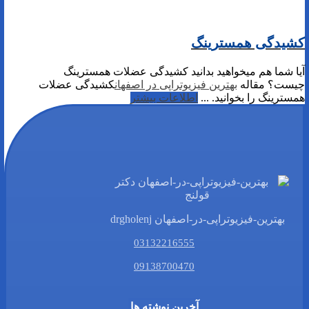
کشیدگی همسترینگ
آیا شما هم میخواهید بدانید کشیدگی عضلات همسترینگ
چیست؟ مقاله
بهترین فیزیوتراپی در اصفهان
کشیدگی عضلات
همسترینگ را بخوانید. ...
اطلاعات بیشتر
بهترین-فیزیوتراپی-در-اصفهان drgholenj
03132216555
09138700470
آخرین نوشته ها