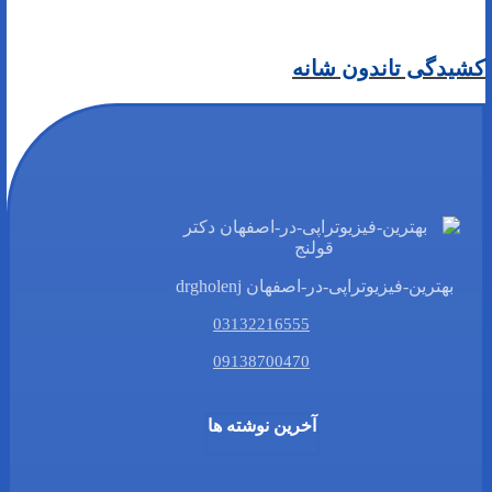
کشیدگی تاندون شانه
بهترین-فیزیوتراپی-در-اصفهان drgholenj
03132216555
09138700470
آخرین نوشته ها