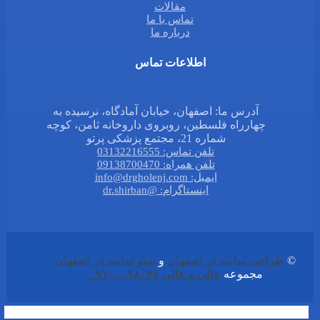
مقالات
تماس با ما
درباره ما
اطلاعات تماس
آدرس ما: اصفهان، خیابان آمادگاه، نرسیده به
چهارراه فلسطین، روبروی داروخانه ثامن، کوچه
شماره 21، مجتمع پزشکی پرتو
تلفن تماس: 03132216555
تلفن همراه: 09138700470
ایمیل: info@drgholenj.com
اینستاگرام: @dr.shirban
©
طراحی سایت در اصفهان
و
سئو سایت در اصفهان
مجموعه
عالی و عالی
۰۹۱۰۰۰۹۸۰۳۷