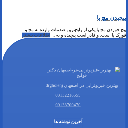
پیچیدن مچ پا
پیچ خوردن مچ پا یکی از رایج‌ترین صدمات وارده به مچ و
قوزک پا است. و قادر است پیچیده و به ...
اطلاعات بیشتر
بهترین-فیزیوتراپی-در-اصفهان drgholenj
03132216555
09138700470
آخرین نوشته ها