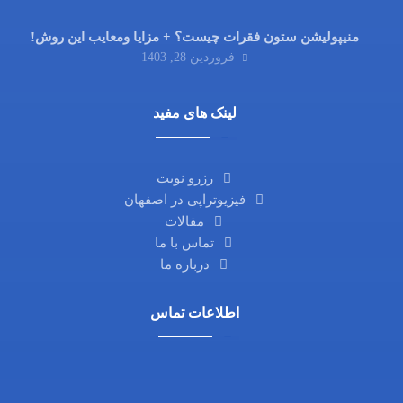
منیپولیشن ستون فقرات چیست؟ + مزایا ومعایب این روش!
فروردین 28, 1403
لینک های مفید
رزرو نوبت
فیزیوتراپی در اصفهان
مقالات
تماس با ما
درباره ما
اطلاعات تماس
آدرس ما: اصفهان، خیابان آمادگاه، نرسیده به چهارراه
فلسطین، روبروی داروخانه ثامن، کوچه شماره 21،