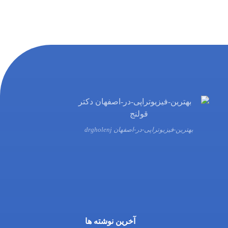
بهترین-فیزیوتراپی-در-اصفهان drgholenj
03132216555
09138700470
آخرین نوشته ها