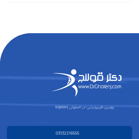
بهترین-فیزیوتراپی-در-اصفهان drgholenj
03132216555