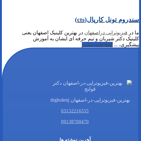
سندروم تونل کارپال(cts)
ما در
فیزیوتراپی دراصفهان
در بهترین کلینیک اصفهان یعنی
کلینیک دکتر شیربان و تیم حرفه ای ایشان به آموزش
پیشگیری، ...
اطلاعات بیشتر
بهترین-فیزیوتراپی-در-اصفهان drgholenj
03132216555
09138700470
آخرین نوشته ها