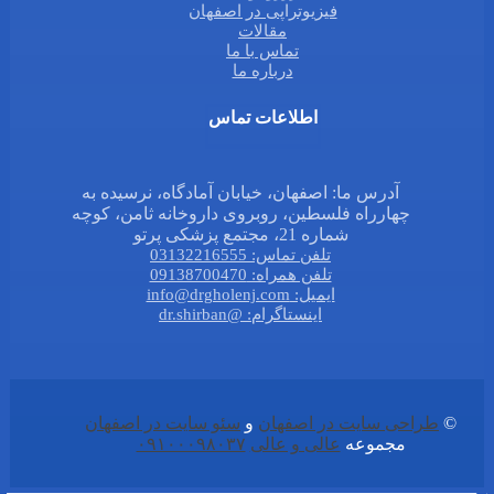
فیزیوتراپی در اصفهان
مقالات
تماس با ما
درباره ما
اطلاعات تماس
آدرس ما: اصفهان، خیابان آمادگاه، نرسیده به
چهارراه فلسطین، روبروی داروخانه ثامن، کوچه
شماره 21، مجتمع پزشکی پرتو
تلفن تماس: 03132216555
تلفن همراه: 09138700470
ایمیل: info@drgholenj.com
اینستاگرام: @dr.shirban
©
طراحی سایت در اصفهان
و
سئو سایت در اصفهان
مجموعه
عالی و عالی
۰۹۱۰۰۰۹۸۰۳۷