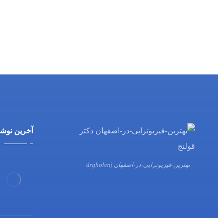
آخرین نوشت
بهترین-فیزیوتراپی-در-اصفهان drgholenj
03132216555