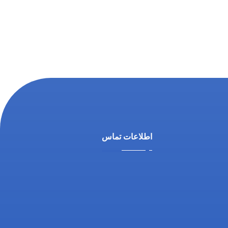
اطلاعات تماس
آدرس ما: اصفهان، خیابان آمادگاه،
نرسیده به چهارراه فلسطین،
روبروی داروخانه ثامن، کوچه
شماره 21، مجتمع پزشکی پرتو