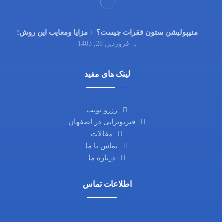
منیپولیشن ستون فقرات چیست؟ + مزایا ومعایب این روش!
فروردین 28, 1403
لینک های مفید
رزرو نوبت
فیزیوتراپی در اصفهان
مقالات
تماس با ما
درباره ما
اطلاعات تماس
آدرس ما: اصفهان، خیابان آمادگاه، نرسیده به چهارراه