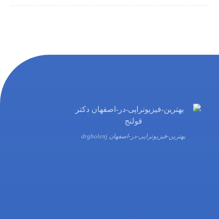
بهترین-فیزیوتراپی-در-اصفهان drgholenj
03132216555
09138700470