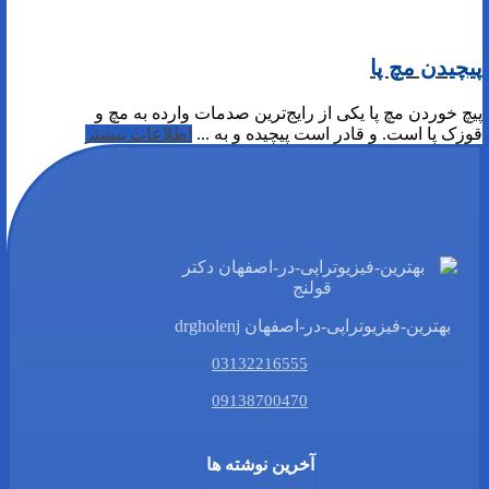
پیچیدن مچ پا
پیچ خوردن مچ پا یکی از رایج‌ترین صدمات وارده به مچ و
قوزک پا است. و قادر است پیچیده و به ...
اطلاعات بیشتر
بهترین-فیزیوتراپی-در-اصفهان drgholenj
03132216555
09138700470
آخرین نوشته ها