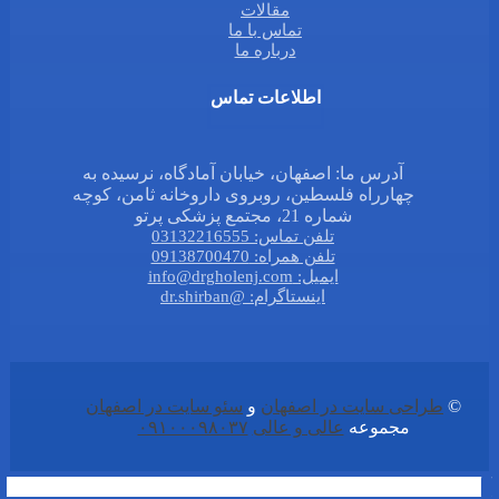
مقالات
تماس با ما
درباره ما
اطلاعات تماس
آدرس ما: اصفهان، خیابان آمادگاه، نرسیده به
چهارراه فلسطین، روبروی داروخانه ثامن، کوچه
شماره 21، مجتمع پزشکی پرتو
تلفن تماس: 03132216555
تلفن همراه: 09138700470
ایمیل: info@drgholenj.com
اینستاگرام: @dr.shirban
©
طراحی سایت در اصفهان
و
سئو سایت در اصفهان
مجموعه
عالی و عالی
۰۹۱۰۰۰۹۸۰۳۷