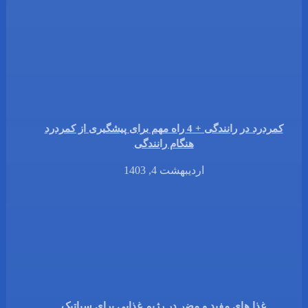
کمردرد در رانندگی + 4 راه مهم برای پیشگیری از کمردرد
هنگام رانندگی
اردیبهشت 4, 1403
غذا های مفید و مضر در رژیم غذایی برای سیاتیک