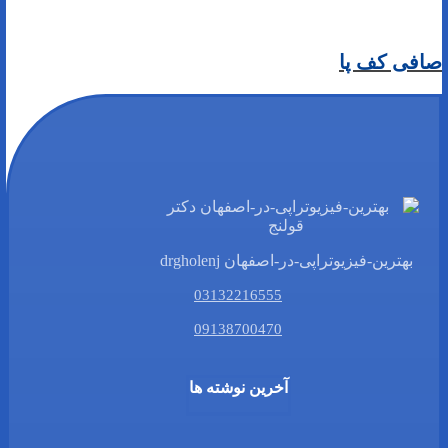
صافی کف پا
بهترین-فیزیوتراپی-در-اصفهان drgholenj
03132216555
09138700470
آخرین نوشته ها