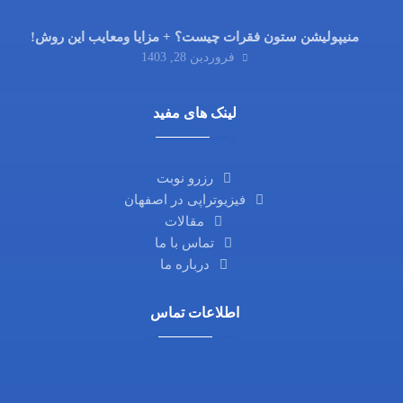
منیپولیشن ستون فقرات چیست؟ + مزایا ومعایب این روش!
فروردین 28, 1403
لینک های مفید
رزرو نوبت
فیزیوتراپی در اصفهان
مقالات
تماس با ما
درباره ما
اطلاعات تماس
آدرس ما: اصفهان، خیابان آمادگاه، نرسیده به چهارراه
فلسطین، روبروی داروخانه ثامن، کوچه شماره 21،