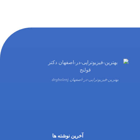
بهترین-فیزیوتراپی-در-اصفهان drgholenj
03132216555
09138700470
آخرین نوشته ها