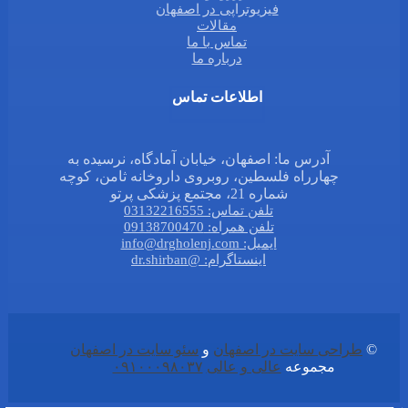
فیزیوتراپی در اصفهان
مقالات
تماس با ما
درباره ما
اطلاعات تماس
آدرس ما: اصفهان، خیابان آمادگاه، نرسیده به
چهارراه فلسطین، روبروی داروخانه ثامن، کوچه
شماره 21، مجتمع پزشکی پرتو
تلفن تماس: 03132216555
تلفن همراه: 09138700470
ایمیل: info@drgholenj.com
اینستاگرام: @dr.shirban
©
طراحی سایت در اصفهان
و
سئو سایت در اصفهان
مجموعه
عالی و عالی
۰۹۱۰۰۰۹۸۰۳۷