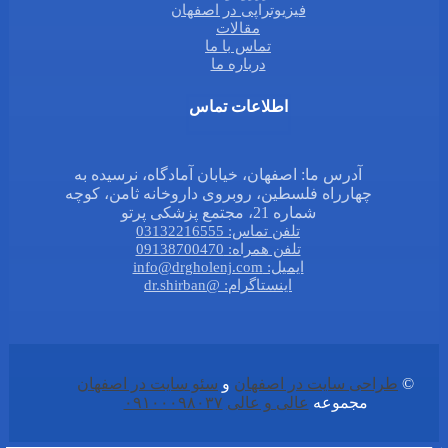
فیزیوتراپی در اصفهان
مقالات
تماس با ما
درباره ما
اطلاعات تماس
آدرس ما: اصفهان، خیابان آمادگاه، نرسیده به
چهارراه فلسطین، روبروی داروخانه ثامن، کوچه
شماره 21، مجتمع پزشکی پرتو
تلفن تماس: 03132216555
تلفن همراه: 09138700470
ایمیل: info@drgholenj.com
اینستاگرام: @dr.shirban
©
طراحی سایت در اصفهان
و
سئو سایت در اصفهان
مجموعه
عالی و عالی
۰۹۱۰۰۰۹۸۰۳۷