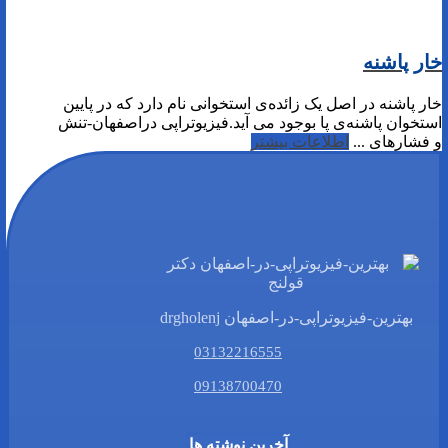
خار پاشنه
خار پاشنه در اصل یک زائده‌ی استخوانی نام دارد که در پایین
استخوان پاشنه‌ی پا بوجود می آید.فیزیوتراپی دراصفهان-تنش
و فشار‌های ...
اطلاعات بیشتر
بهترین-فیزیوتراپی-در-اصفهان drgholenj
03132216555
09138700470
آخرین نوشته ها