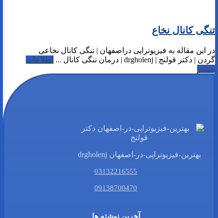
تنگی کانال نخاع
در این مقاله به فیزیوتراپی دراصفهان | تنگی کانال نخاعی
گردن | دکتر قولنج | drgholenj | درمان تنگی کانال ...
اطلاعات
بیشتر
بهترین-فیزیوتراپی-در-اصفهان drgholenj
03132216555
09138700470
آخرین نوشته ها