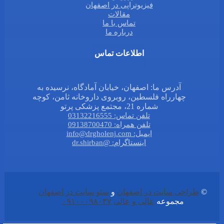
فیزیوتراپی در اصفهان
مقالات
تماس با ما
درباره ما
اطلاعات تماس
آدرس ما: اصفهان، خیابان آمادگاه، نرسیده به
چهارراه فلسطین، روبروی داروخانه ثامن، کوچه
شماره 21، مجتمع پزشکی پرتو
تلفن تماس: 03132216555
تلفن همراه: 09138700470
ایمیل: info@drgholenj.com
اینستاگرام: @dr.shirban
©
طراحی سایت در اصفهان
و
سئو سایت در اصفهان
مجموعه
عالی و عالی
۰۹۱۰۰۰۹۸۰۳۷