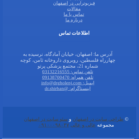
فیزیوتراپی در اصفهان
مقالات
تماس با ما
درباره ما
اطلاعات تماس
آدرس ما: اصفهان، خیابان آمادگاه، نرسیده به
چهارراه فلسطین، روبروی داروخانه ثامن، کوچه
شماره 21، مجتمع پزشکی پرتو
تلفن تماس: 03132216555
تلفن همراه: 09138700470
ایمیل: info@drgholenj.com
اینستاگرام: @dr.shirban
©
طراحی سایت در اصفهان
و
سئو سایت در اصفهان
مجموعه
عالی و عالی
۰۹۱۰۰۰۹۸۰۳۷