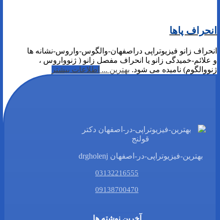
انحراف پاها
انحراف زانو فیزیوتراپی دراصفهان-والگوس-واروس-نشانه ها
و علائم-خمیدگی زانو یا انحراف مفصل زانو ( ژنوواروس ،
ژنووالگوم) نامیده می شود.
بهترین ...
اطلاعات بیشتر
بهترین-فیزیوتراپی-در-اصفهان drgholenj
03132216555
09138700470
آخرین نوشته ها