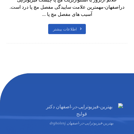
دراصفهان-مهمترین علامت ساییدگی مفصل مچ پا درد است.
آسیب های مفصل مچ پا ...
اطلاعات بیشتر
بهترین-فیزیوتراپی-در-اصفهان drgholenj