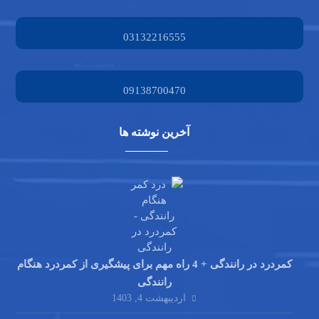
03132216555
09138700470
آخرین نوشته ها
کمردرد در رانندگی + 4 راه مهم برای پیشگیری از کمردرد هنگام
رانندگی
اردیبهشت 4, 1403