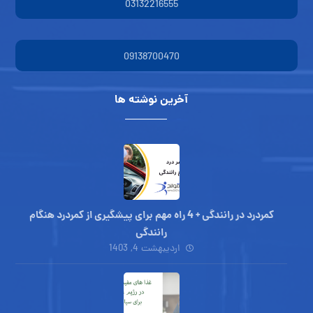
03132216555
09138700470
آخرین نوشته ها
کمردرد در رانندگی + 4 راه مهم برای پیشگیری از کمردرد هنگام
رانندگی
اردیبهشت 4, 1403