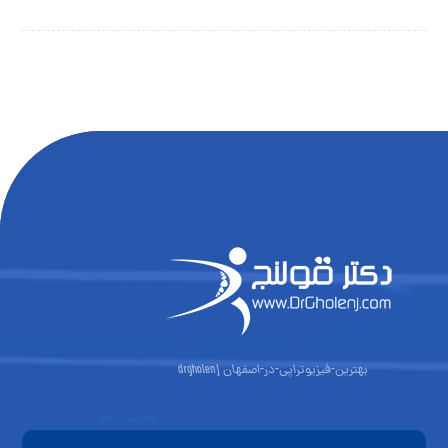
بهترین-فیزیوتراپی-در-اصفهان drgholenj