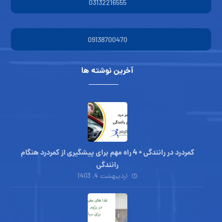
03132216555
09138700470
آخرین نوشته ها
کمردرد در رانندگی + 4 راه مهم برای پیشگیری از کمردرد هنگام
رانندگی
اردیبهشت 4, 1403