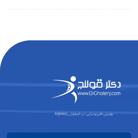
بهترین-فیزیوتراپی-در-اصفهان drgholenj