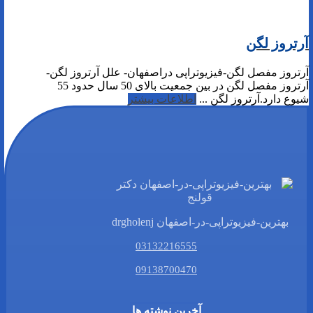
آرتروز لگن
آرتروز مفصل لگن-فیزیوتراپی دراصفهان- علل آرتروز لگن-
آرتروز مفصل لگن در بین جمعیت بالای 50 سال حدود 55
شیوع دارد.آرتروز لگن ...
اطلاعات بیشتر
بهترین-فیزیوتراپی-در-اصفهان drgholenj
03132216555
09138700470
آخرین نوشته ها