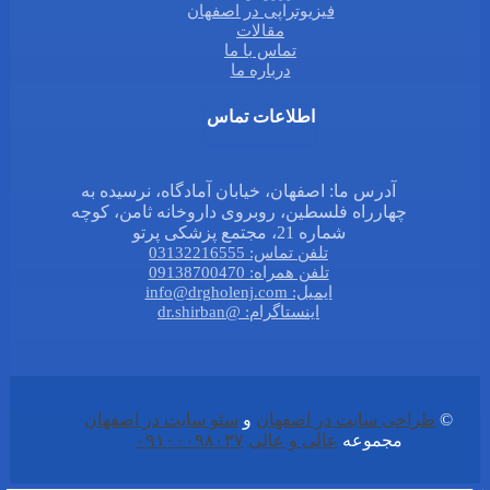
فیزیوتراپی در اصفهان
مقالات
تماس با ما
درباره ما
اطلاعات تماس
آدرس ما: اصفهان، خیابان آمادگاه، نرسیده به
چهارراه فلسطین، روبروی داروخانه ثامن، کوچه
شماره 21، مجتمع پزشکی پرتو
تلفن تماس: 03132216555
تلفن همراه: 09138700470
ایمیل: info@drgholenj.com
اینستاگرام: @dr.shirban
©
طراحی سایت در اصفهان
و
سئو سایت در اصفهان
مجموعه
عالی و عالی
۰۹۱۰۰۰۹۸۰۳۷