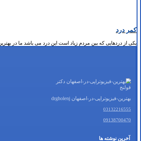
کمر درد
یکی از دردهایی که بین مردم زیاد است این درد می باشد ما در بهتری
بهترین-فیزیوتراپی-در-اصفهان drgholenj
03132216555
09138700470
آخرین نوشته ها