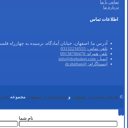
تماس با ما
درباره ما
اطلاعات تماس
آدرس ما: اصفهان، خیابان آمادگاه، نرسیده به چهارراه فلسطین، روبروی
تلفن تماس: 03132216555
تلفن همراه: 09138700470
ایمیل: info@drgholenj.com
اینستاگرام: @dr.shirban
©
طراحی سایت در اصفهان
و
سئو سایت در اصفهان
مجموعه
عالی 
نام شما